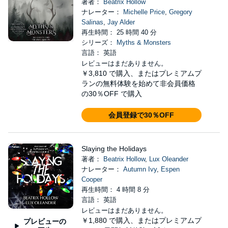
著者：
Beatrix Hollow
ナレーター：
Michelle Price
,
Gregory
Salinas
,
Jay Alder
再生時間： 25 時間 40 分
シリーズ：
Myths & Monsters
言語： 英語
レビューはまだありません。
￥3,810
で購入、またはプレミアムプ
ランの無料体験を始めて非会員価格
の30％OFF で購入
会員登録で30％OFF
Slaying the Holidays
著者：
Beatrix Hollow
,
Lux Oleander
ナレーター：
Autumn Ivy
,
Espen
Cooper
再生時間： 4 時間 8 分
言語： 英語
レビューはまだありません。
￥1,880
で購入、またはプレミアムプ
プレビューの