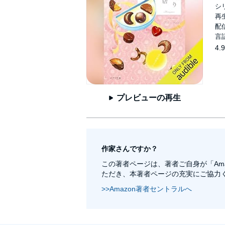
シ
再生
配信
言
4.9
プレビューの再生
作家さんですか？
この著者ページは、著者ご自身が「Am
ただき、本著者ページの充実にご協力
>>Amazon著者セントラルへ