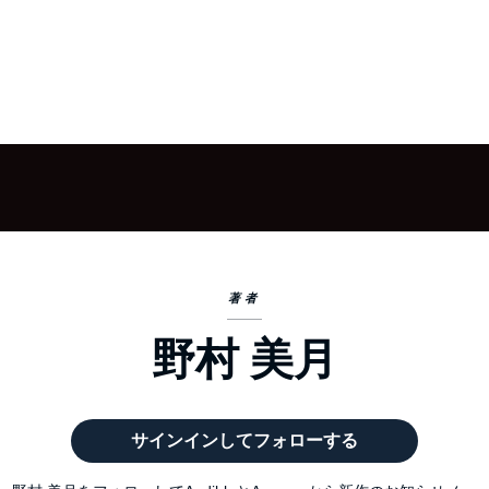
著者
野村 美月
サインインしてフォローする