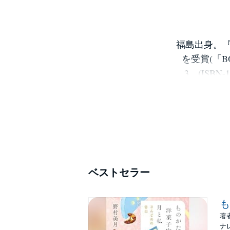
福島出身。
を受賞(「
3 (ISBN
ベストセラー
も
著
ナ