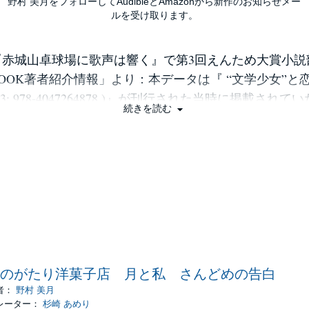
野村 美月をフォローしてAudibleとAmazonから新作のお知らせメー
ルを受け取ります。
『赤城山卓球場に歌声は響く』で第3回えんため大賞小説
BOOK著者紹介情報」より：本データは『 “文学少女”と
-13: 978-4047264878 )』が刊行された当時に掲載され
続きを読む
のがたり洋菓子店 月と私 さんどめの告白
者：
野村 美月
レーター：
杉崎 あめり