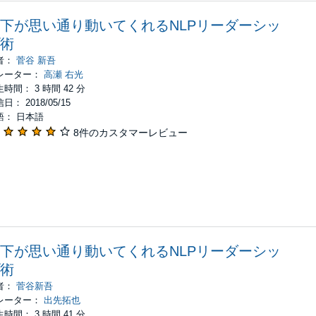
下が思い通り動いてくれるNLPリーダーシッ
術
者：
菅谷 新吾
レーター：
高瀬 右光
時間： 3 時間 42 分
日： 2018/05/15
語： 日本語
8件のカスタマーレビュー
下が思い通り動いてくれるNLPリーダーシッ
術
者：
菅谷新吾
レーター：
出先拓也
時間： 3 時間 41 分