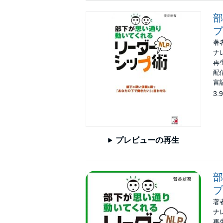
部
プ
著
ナ
再生
配信
言
3.9
プレビューの再生
部
プ
著
ナ
再生