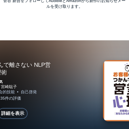
菅谷 新吾をフォローしてAudibleとAmazonから新作のお知らせメー
ルを受け取ります。
で離さない NLP営
理術
気
詳細を表示