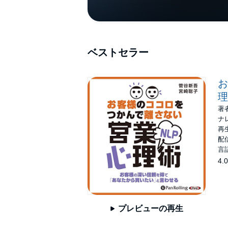
ベストセラー
お
理
著
ナ
再生
配信
言
4.0
プレビューの再生