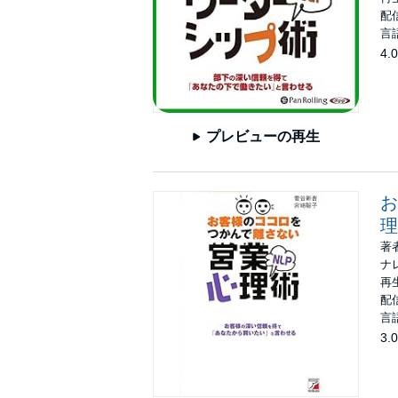
配信
言
4.0
プレビューの再生
お
理
著
ナ
再生
配信
言
3.0