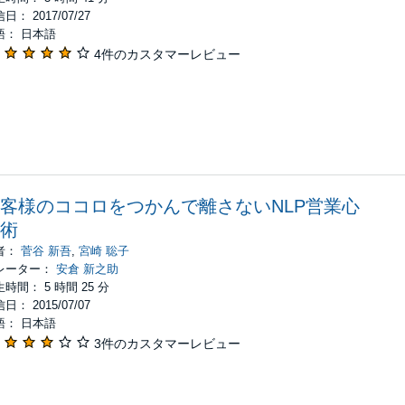
日： 2017/07/27
語： 日本語
4件のカスタマーレビュー
客様のココロをつかんで離さないNLP営業心
術
者：
菅谷 新吾
,
宮崎 聡子
レーター：
安倉 新之助
時間： 5 時間 25 分
日： 2015/07/07
語： 日本語
3件のカスタマーレビュー