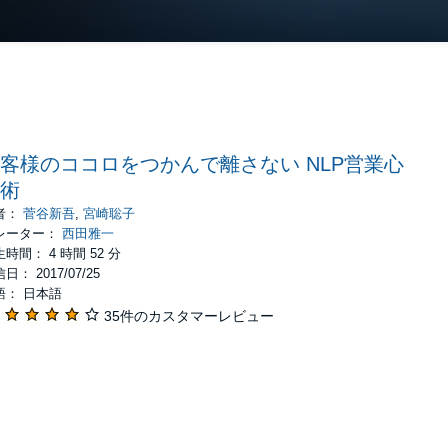
客様のココロをつかんで離さない NLP営業心
術
者：
菅谷新吾
,
宮崎聡子
レーター：
西田雅一
時間： 4 時間 52 分
日： 2017/07/25
語： 日本語
35件のカスタマーレビュー