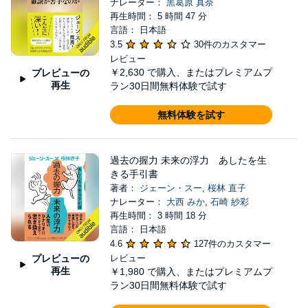
ナレーター：
黒葛原 真奈
再生時間： 5 時間 47 分
言語： 日本語
3.5
30件のカスタマー
レビュー
￥2,630
で購入、またはプレミアムプ
プレビューの
再生
ラン30日間無料体験で試す
無料体験を試す
過去の握力 未来の浮力 あしたを生
きる手引書
著者：
ジェーン・スー
,
桜林 直子
ナレーター：
大西 みか
,
石崎 紗彩
再生時間： 3 時間 18 分
言語： 日本語
4.6
127件のカスタマー
プレビューの
レビュー
再生
￥1,980
で購入、またはプレミアムプ
ラン30日間無料体験で試す