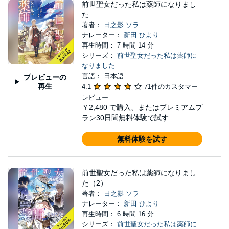
前世聖女だった私は薬師になりまし
た
著者：
日之影 ソラ
ナレーター：
新田 ひより
再生時間： 7 時間 14 分
シリーズ：
前世聖女だった私は薬師に
なりました
言語： 日本語
プレビューの
再生
4.1
71件のカスタマー
レビュー
￥2,480
で購入、またはプレミアムプ
ラン30日間無料体験で試す
無料体験を試す
前世聖女だった私は薬師になりまし
た（2）
著者：
日之影 ソラ
ナレーター：
新田 ひより
再生時間： 6 時間 16 分
シリーズ：
前世聖女だった私は薬師に