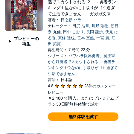
遇でスカウトされる ２ ～勇者ラン
キング１位なのに手取りがゴミ過ぎ
て生活できません～ ガガガ文庫
著者：
日之影 ソラ
ナレーター：
田尻 浩章
,
川野 剛稔
,
朝日
奈 丸佳
,
田中 しおり
,
長岡 龍歩
,
伏見 は
る香
,
東條 達也
,
笹本 直起
,
一宮 麗
,
江
プレビューの
再生
田 拓寛
再生時間： 7 時間 22 分
シリーズ：
パワハラ限界勇者、魔王軍
から好待遇でスカウトされる ～勇者ラ
ンキング１位なのに手取りがゴミ過ぎて
生活できません
言語： 日本語
4.8
28件のカスタマー
レビュー
￥2,480
で購入、またはプレミアムプ
ラン30日間無料体験で試す
無料体験を試す