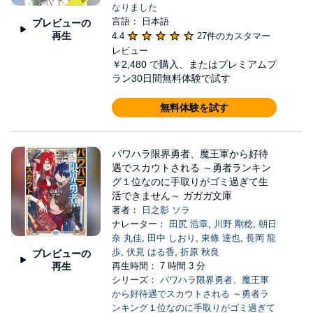
なりました
言語： 日本語
プレビューの
再生
4.4
27件のカスタマー
レビュー
￥2,480
で購入、またはプレミアムプ
ラン30日間無料体験で試す
無料体験を試す
パワハラ限界勇者、魔王軍から好待
遇でスカウトされる ～勇者ランキン
グ１位なのに手取りがゴミ過ぎて生
活できません～ ガガガ文庫
著者：
日之影 ソラ
ナレーター：
田尻 浩章
,
川野 剛稔
,
朝日
奈 丸佳
,
田中 しおり
,
東條 達也
,
長岡 龍
歩
,
伏見 はる香
,
折原 秋良
プレビューの
再生
再生時間： 7 時間 3 分
シリーズ：
パワハラ限界勇者、魔王軍
から好待遇でスカウトされる ～勇者ラ
ンキング１位なのに手取りがゴミ過ぎて