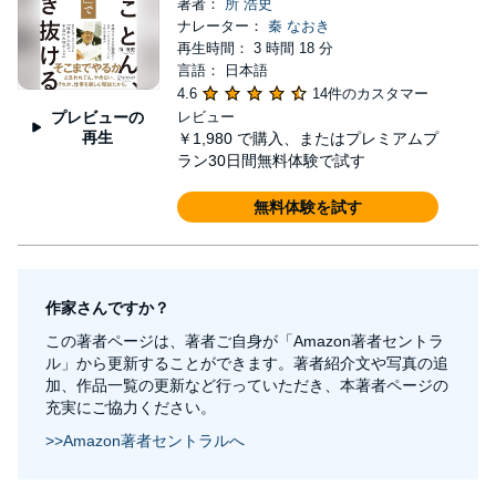
著者：
所 浩史
ナレーター：
秦 なおき
再生時間： 3 時間 18 分
言語： 日本語
4.6
14件のカスタマー
プレビューの
レビュー
再生
￥1,980
で購入、またはプレミアムプ
ラン30日間無料体験で試す
無料体験を試す
作家さんですか？
この著者ページは、著者ご自身が「Amazon著者セントラ
ル」から更新することができます。著者紹介文や写真の追
加、作品一覧の更新など行っていただき、本著者ページの
充実にご協力ください。
>>Amazon著者セントラルへ