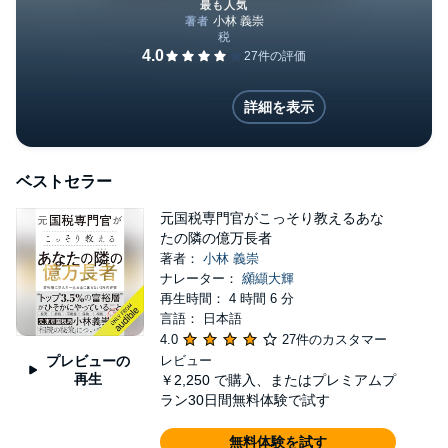
最も人気
元国税専門官がこっそり教える
詳細を表示
ベストセラー
元国税専門官がこっそり教えるあな
たの隣の億万長者
著者：
小林 義崇
ナレーター：
纐纈大輝
再生時間： 4 時間 6 分
言語： 日本語
4.0
27件のカスタマー
プレビューの
レビュー
再生
￥2,250
で購入、またはプレミアムプ
ラン30日間無料体験で試す
無料体験を試す