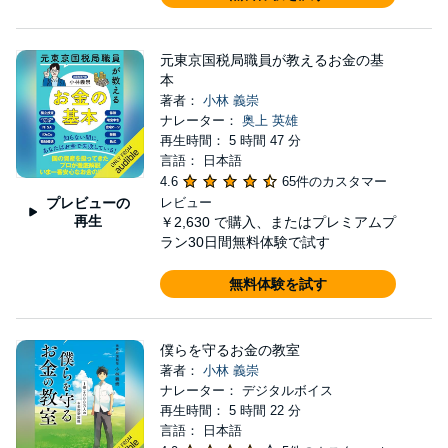
元東京国税局職員が教えるお金の基
本
著者：
小林 義崇
ナレーター：
奥上 英雄
再生時間： 5 時間 47 分
言語： 日本語
4.6
65件のカスタマー
プレビューの
レビュー
再生
￥2,630
で購入、またはプレミアムプ
ラン30日間無料体験で試す
無料体験を試す
僕らを守るお金の教室
著者：
小林 義崇
ナレーター： デジタルボイス
再生時間： 5 時間 22 分
言語： 日本語