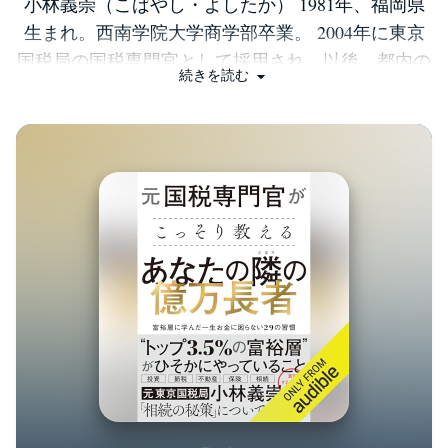
小林義崇（こばやし・よしたか） 1981年、福岡県
生まれ。西南学院大学商学部卒業。 2004年に東京
国税局の国税専門官として採用され、以後、都内の
続きを読む
税務署、東京国税局、東京国税不服審判所におい
て、相続税の調査や所得税の確定申告対応、不服審
査業務等に従事。2017年7月、東京国税局を辞職
し、フリーライターに転身。書籍や雑誌、ウェブメ
ディアを中心とする精力的な執筆活動に加え、お金
に関するセミナーを行っている。 公式ホームペー
ジ https://yoshi-koba.com