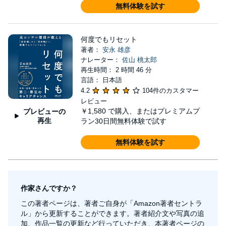
無料体験を試す
何度でもリセット
著者：
安永 雄彦
ナレーター：
佐山 桃太郎
再生時間： 2 時間 46 分
言語： 日本語
4.2
104件のカスタマー
レビュー
￥1,580
で購入、またはプレミアムプ
プレビューの
再生
ラン30日間無料体験で試す
無料体験を試す
作家さんですか？
この著者ページは、著者ご自身が「Amazon著者セントラ
ル」から更新することができます。著者紹介文や写真の追
加、作品一覧の更新など行っていただき、本著者ページの