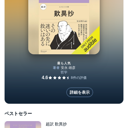
最も人気
超訳 歎異抄
詳細を表示
ベストセラー
超訳 歎異抄