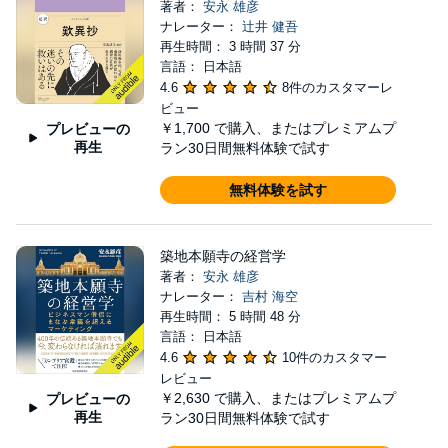
著者：
安永 雄彦
ナレーター：
辻井 健吾
再生時間： 3 時間 37 分
言語： 日本語
4.6
8件のカスタマーレ
ビュー
￥1,700
で購入、またはプレミアムプ
プレビューの
再生
ラン30日間無料体験で試す
無料体験を試す
築地本願寺の経営学
著者：
安永 雄彦
ナレーター：
吉村 海空
再生時間： 5 時間 48 分
言語： 日本語
4.6
10件のカスタマー
レビュー
￥2,630
で購入、またはプレミアムプ
プレビューの
再生
ラン30日間無料体験で試す