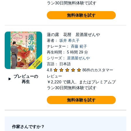
ラン30日間無料体験で試す
無料体験を試す
蓮の露 花暦 居酒屋ぜんや
著者：
坂井 希久子
ナレーター：
斉藤 範子
再生時間： 5 時間 29 分
シリーズ：
居酒屋ぜんや
言語： 日本語
4.8
86件のカスタマー
プレビューの
レビュー
再生
￥2,220
で購入、またはプレミアムプ
ラン30日間無料体験で試す
無料体験を試す
作家さんですか？