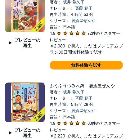
著者：
坂井 希久子
ナレーター：
斎藤 範子
再生時間： 4 時間 53 分
シリーズ：
居酒屋ぜんや
言語： 日本語
4.9
72件のカスタマー
プレビューの
レビュー
再生
￥2,080
で購入、またはプレミアムプ
ラン30日間無料体験で試す
無料体験を試す
ふうふうつみれ鍋 居酒屋ぜんや
著者：
坂井 希久子
ナレーター：
斉藤 範子
再生時間： 5 時間 29 分
シリーズ：
居酒屋ぜんや
言語： 日本語
4.9
83件のカスタマー
プレビューの
レビュー
再生
￥2,220
で購入、またはプレミアムプ