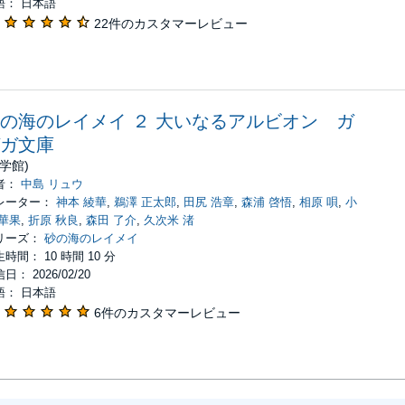
語： 日本語
22件のカスタマーレビュー
の海のレイメイ ２ 大いなるアルビオン ガ
ガ文庫
小学館)
者：
中島 リュウ
レーター：
神本 綾華
,
鵜澤 正太郎
,
田尻 浩章
,
森浦 啓悟
,
相原 唄
,
小
 華果
,
折原 秋良
,
森田 了介
,
久次米 渚
リーズ：
砂の海のレイメイ
時間： 10 時間 10 分
日： 2026/02/20
語： 日本語
6件のカスタマーレビュー