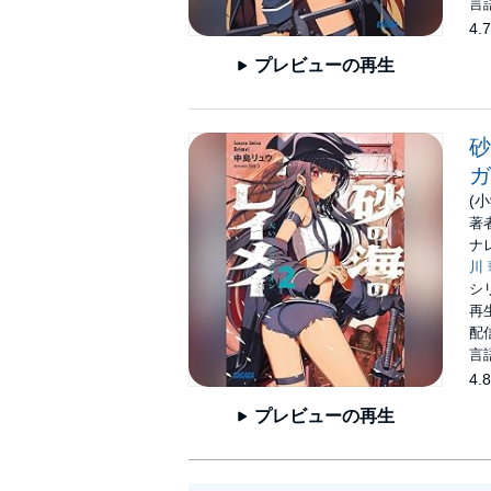
言
4.7
プレビューの再生
砂
ガ
(
著
ナ
川
シ
再生
配信
言
4.8
プレビューの再生