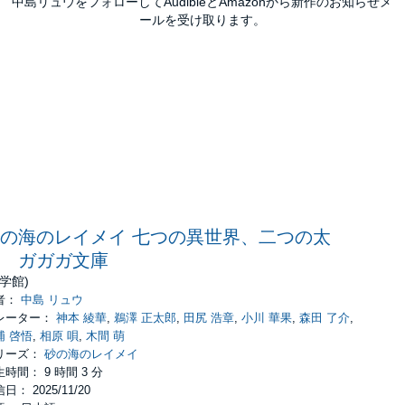
中島リュウをフォローしてAudibleとAmazonから新作のお知らせメ
ールを受け取ります。
の海のレイメイ 七つの異世界、二つの太
 ガガガ文庫
小学館)
者：
中島 リュウ
レーター：
神本 綾華
,
鵜澤 正太郎
,
田尻 浩章
,
小川 華果
,
森田 了介
,
浦 啓悟
,
相原 唄
,
木間 萌
リーズ：
砂の海のレイメイ
時間： 9 時間 3 分
日： 2025/11/20