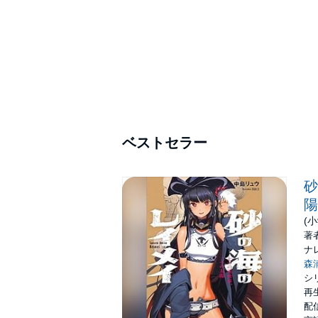
ベストセラー
砂
陽
(
著
ナ
森
シ
再生
配信