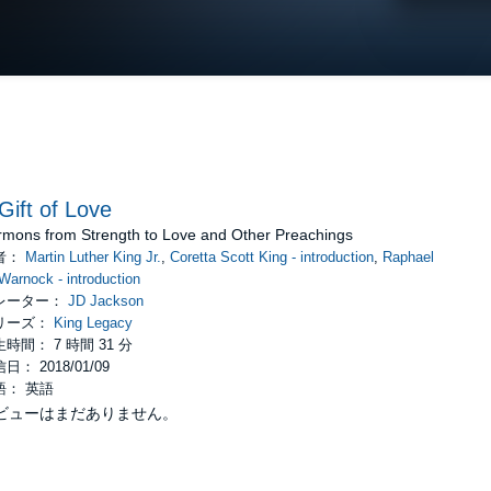
Gift of Love
rmons from Strength to Love and Other Preachings
者：
Martin Luther King Jr.
,
Coretta Scott King - introduction
,
Raphael
Warnock - introduction
レーター：
JD Jackson
リーズ：
King Legacy
時間： 7 時間 31 分
日： 2018/01/09
語： 英語
ビューはまだありません。