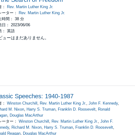
者：
Rev. Martin Luther King Jr.
レーター：
Rev. Martin Luther King Jr.
時間： 38 分
日： 2023/06/06
語： 英語
ビューはまだありません。
assic Speeches: 1940-1987
者：
Winston Churchill
,
Rev. Martin Luther King Jr.
,
John F. Kennedy
,
hard M. Nixon
,
Harry S. Truman
,
Franklin D. Roosevelt
,
Ronald
agan
,
Douglas MacArthur
レーター：
Winston Churchill
,
Rev. Martin Luther King Jr.
,
John F.
nnedy
,
Richard M. Nixon
,
Harry S. Truman
,
Franklin D. Roosevelt
,
nald Reagan
,
Douglas MacArthur