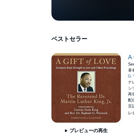
ベストセラー
A 
Se
著
G. 
ナ
シ
再生
配信
言
レ
プレビューの再生