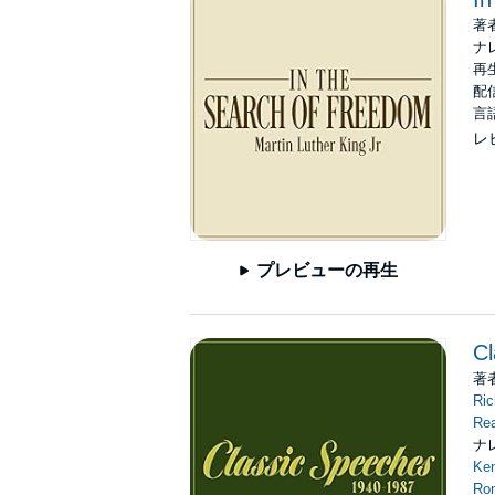
著
ナ
再生
配信
言
レ
プレビューの再生
Cl
著
Ric
Re
ナ
Ke
Ro