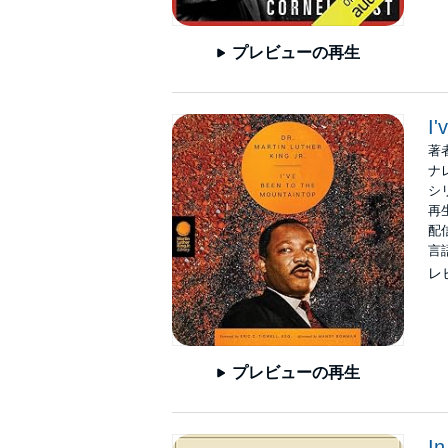
プレビューの再生
I'
著
ナ
シ
再生
配信
言
レ
プレビューの再生
In