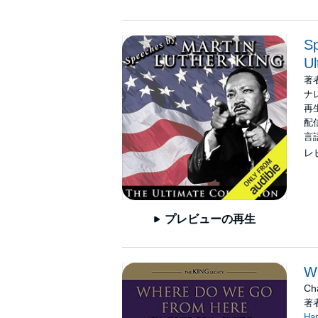
Sp
Ul
著
ナ
再生
配信
言
レ
プレビューの再生
W
Ch
著
Har