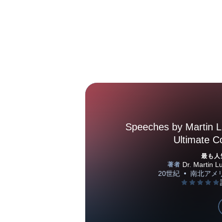
Speeches by Martin Lu
Ultimate Co
最も人