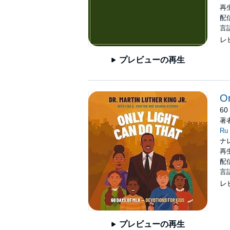
再生
配信
言
レ
プレビューの再生
On
60 
著
Ru
ナ
再生
配信
言
レ
プレビューの再生