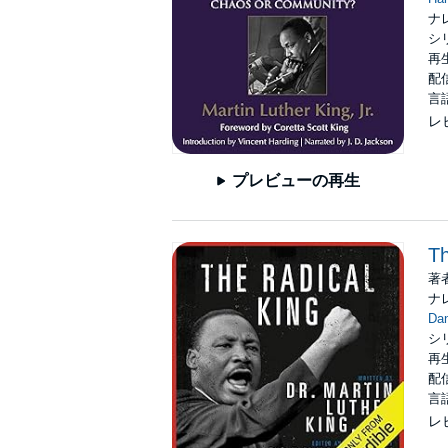
ナ
シ
再生
配信
言
レ
プレビューの再生
Th
著
ナ
Dan
シ
再生
配信
言
レ