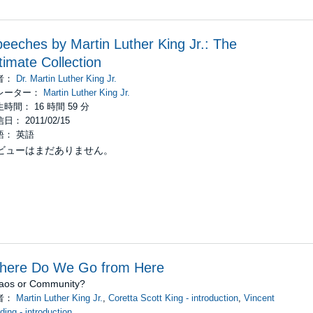
eeches by Martin Luther King Jr.: The
timate Collection
者：
Dr. Martin Luther King Jr.
レーター：
Martin Luther King Jr.
時間： 16 時間 59 分
日： 2011/02/15
語： 英語
ビューはまだありません。
here Do We Go from Here
aos or Community?
者：
Martin Luther King Jr.
,
Coretta Scott King - introduction
,
Vincent
ding - introduction