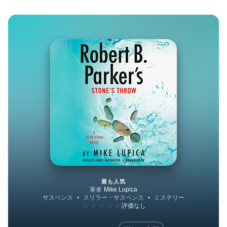
最も人気
Robert B. Parker's Stone's T