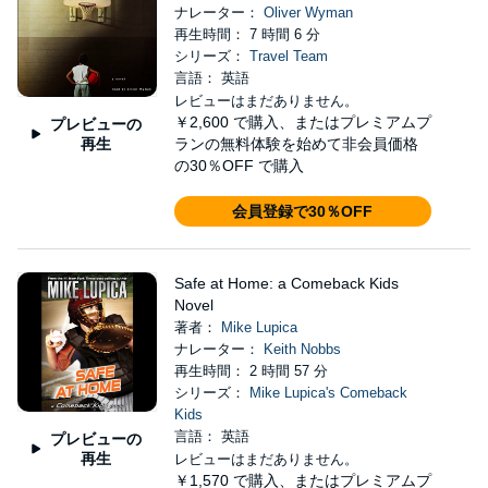
ナレーター：
Oliver Wyman
再生時間： 7 時間 6 分
シリーズ：
Travel Team
言語： 英語
レビューはまだありません。
￥2,600
で購入、またはプレミアムプ
プレビューの
再生
ランの無料体験を始めて非会員価格
の30％OFF で購入
会員登録で30％OFF
Safe at Home: a Comeback Kids
Novel
著者：
Mike Lupica
ナレーター：
Keith Nobbs
再生時間： 2 時間 57 分
シリーズ：
Mike Lupica's Comeback
Kids
言語： 英語
プレビューの
再生
レビューはまだありません。
￥1,570
で購入、またはプレミアムプ