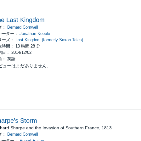
he Last Kingdom
者：
Bernard Cornwell
レーター：
Jonathan Keeble
リーズ：
Last Kingdom (formerly Saxon Tales)
時間： 13 時間 28 分
日： 2014/12/02
語： 英語
ビューはまだありません。
arpe’s Storm
chard Sharpe and the Invasion of Southern France, 1813
者：
Bernard Cornwell
レーター：
Rupert Farley