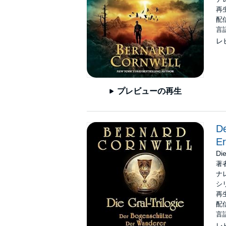
再生
配信
言
レ
プレビューの再生
De
Er
Die
著
ナ
シ
再生
配信
言
レ