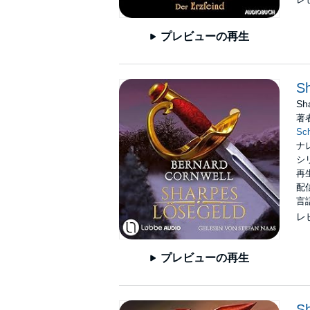
プレビューの再生
Sh
Sh
著
Sch
ナ
シ
再生
配信
言
レ
プレビューの再生
Sh