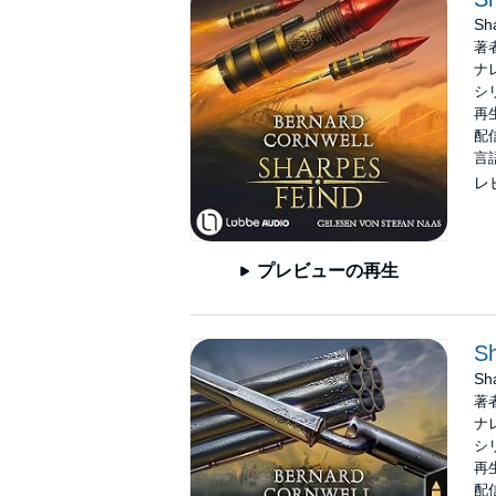
Sh
著
ナ
シ
再生
配信
言
レ
プレビューの再生
Sh
Sh
著
ナ
シ
再生
配信