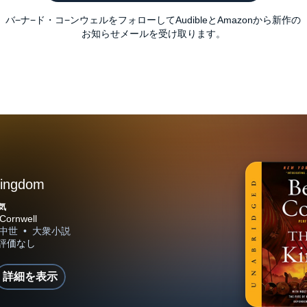
バ−ナ−ド・コ−ンウェルをフォローしてAudibleとAmazonから新作の
お知らせメールを受け取ります。
Kingdom
気
詳細を表示