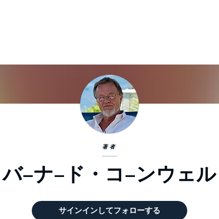
著者
バ−ナ−ド・コ−ンウェル
サインインしてフォローする