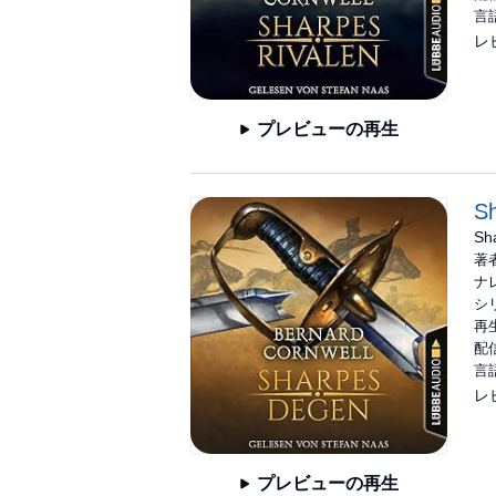
言
レ
プレビューの再生
S
Sh
著
ナ
シ
再生
配信
言
レ
プレビューの再生