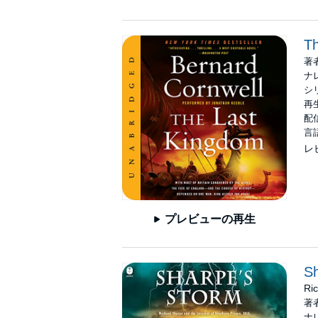
T
著
ナ
シ
再生
配信
言
レ
プレビューの再生
Sh
Ri
著
ナ