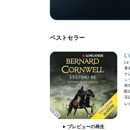
ベストセラー
L'
Le 
著
ナ
シ
再生
配信
言
レ
プレビューの再生