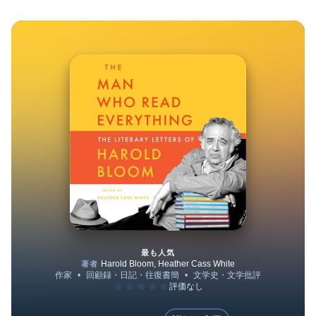
最も人気
The Man Who Read Everythin