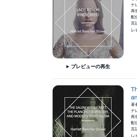
ナ
再生
配信
言
レ
プレビューの再生
Th
an
著
ナ
再生
配信
言
レ