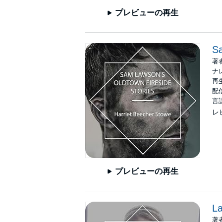
プレビューの再生
Sa
著
ナ
再生
配信
言
レ
プレビューの再生
La
著