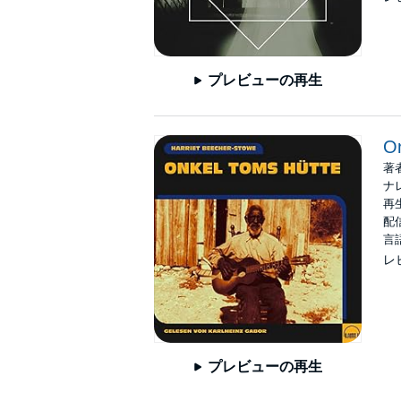
プレビューの再生
On
著
ナ
再生
配信
言
レ
プレビューの再生