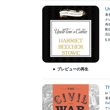
Un
著
ナ
再生
配信
言
5.0
プレビューの再生
Th
In
著
Ra
ナ