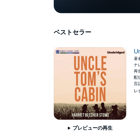
ベストセラー
Un
著
ナ
再生
配信
言
レ
プレビューの再生