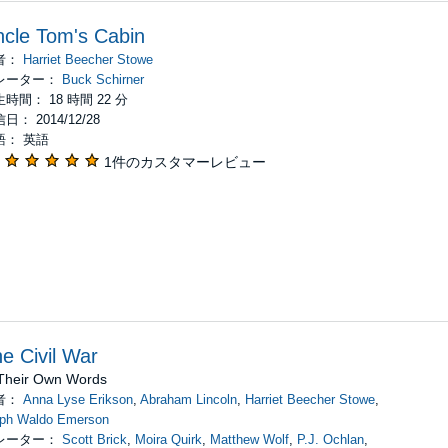
cle Tom's Cabin
者：
Harriet Beecher Stowe
レーター：
Buck Schirner
時間： 18 時間 22 分
日： 2014/12/28
語： 英語
1件のカスタマーレビュー
e Civil War
 Their Own Words
者：
Anna Lyse Erikson
,
Abraham Lincoln
,
Harriet Beecher Stowe
,
lph Waldo Emerson
レーター：
Scott Brick
,
Moira Quirk
,
Matthew Wolf
,
P.J. Ochlan
,