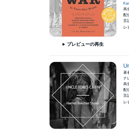
Kar
再
配信
言
レ
プレビューの再生
Un
著
ナ
再生
配信
言
レ