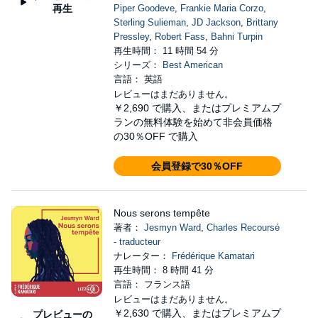
再生
Piper Goodeve
,
Frankie Maria Corzo
,
Sterling Sulieman
,
JD Jackson
,
Brittany
Pressley
,
Robert Fass
,
Bahni Turpin
再生時間： 11 時間 54 分
シリーズ：
Best American
言語： 英語
レビューはまだありません。
￥2,690
で購入、またはプレミアムプ
ランの無料体験を始めて非会員価格
の30％OFF で購入
会員登録で30％OFF
Nous serons tempête
著者：
Jesmyn Ward
,
Charles Recoursé
- traducteur
ナレーター：
Frédérique Kamatari
再生時間： 8 時間 41 分
言語： フランス語
レビューはまだありません。
￥2,630
で購入、またはプレミアムプ
プレビューの