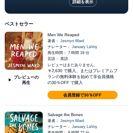
詳細を表示
ベストセラー
Men We Reaped
著者：
Jesmyn Ward
ナレーター：
January LaVoy
再生時間： 7 時間 19 分
言語： 英語
レビューはまだありません。
￥2,630
で購入、またはプレミアムプ
ランの無料体験を始めて非会員価格
プレビューの
再生
の30％OFF で購入
会員登録で30％OFF
Salvage the Bones
著者：
Jesmyn Ward
ナレーター：
January LaVoy
再生時間： 9 時間 22 分