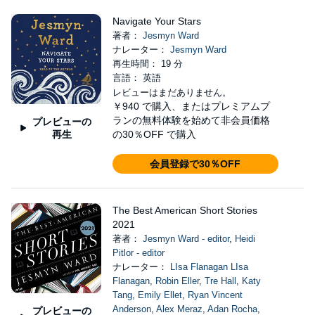
Navigate Your Stars
著者：
Jesmyn Ward
ナレーター：
Jesmyn Ward
再生時間： 19 分
言語： 英語
レビューはまだありません。
￥940
で購入、またはプレミアムプ
ランの無料体験を始めて非会員価格
プレビューの
再生
の30％OFF で購入
会員登録で30％OFF
The Best American Short Stories
2021
著者：
Jesmyn Ward - editor
,
Heidi
Pitlor - editor
ナレーター：
LIsa Flanagan LIsa
Flanagan
,
Robin Eller
,
Tre Hall
,
Katy
Tang
,
Emily Ellet
,
Ryan Vincent
Anderson
,
Alex Meraz
,
Adan Rocha
,
プレビューの