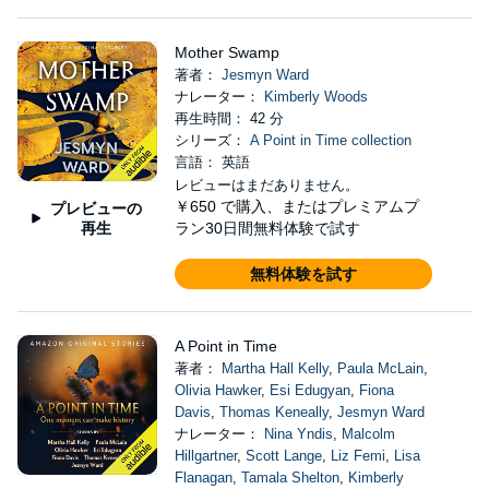
Mother Swamp
著者：
Jesmyn Ward
ナレーター：
Kimberly Woods
再生時間： 42 分
シリーズ：
A Point in Time collection
言語： 英語
レビューはまだありません。
￥650
で購入、またはプレミアムプ
プレビューの
再生
ラン30日間無料体験で試す
無料体験を試す
A Point in Time
著者：
Martha Hall Kelly
,
Paula McLain
,
Olivia Hawker
,
Esi Edugyan
,
Fiona
Davis
,
Thomas Keneally
,
Jesmyn Ward
ナレーター：
Nina Yndis
,
Malcolm
Hillgartner
,
Scott Lange
,
Liz Femi
,
Lisa
Flanagan
,
Tamala Shelton
,
Kimberly