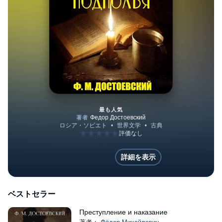
最も人気
Записки из подполья
詳細を表示
ベストセラー
Преступление и наказание