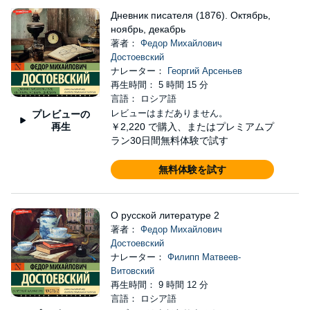
Дневник писателя (1876). Октябрь,
ноябрь, декабрь
著者：
Федор Михайлович
Достоевский
ナレーター：
Георгий Арсеньев
再生時間： 5 時間 15 分
言語： ロシア語
レビューはまだありません。
プレビューの
再生
￥2,220
で購入、またはプレミアムプ
ラン30日間無料体験で試す
無料体験を試す
О русской литературе 2
著者：
Федор Михайлович
Достоевский
ナレーター：
Филипп Матвеев-
Витовский
再生時間： 9 時間 12 分
言語： ロシア語