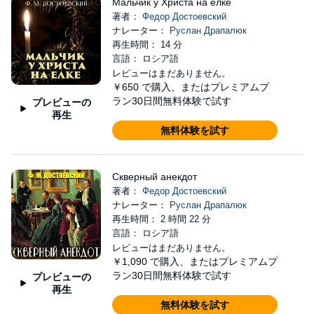
Мальчик у Христа на елке
著者：
Федор Достоевский
ナレーター：
Руслан Драпалюк
再生時間： 14 分
言語： ロシア語
レビューはまだありません。
￥650
で購入、またはプレミアムプ
ラン30日間無料体験で試す
プレビューの
再生
無料体験を試す
Скверный анекдот
著者：
Федор Достоевский
ナレーター：
Руслан Драпалюк
再生時間： 2 時間 22 分
言語： ロシア語
レビューはまだありません。
￥1,090
で購入、またはプレミアムプ
ラン30日間無料体験で試す
プレビューの
再生
無料体験を試す