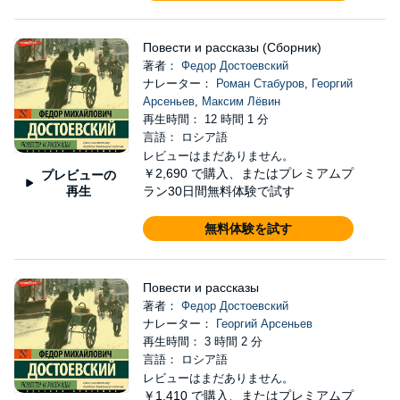
Повести и рассказы (Сборник)
著者：
Федор Достоевский
ナレーター：
Роман Стабуров
,
Георгий
Арсеньев
,
Максим Лёвин
再生時間： 12 時間 1 分
言語： ロシア語
レビューはまだありません。
￥2,690
で購入、またはプレミアムプ
プレビューの
再生
ラン30日間無料体験で試す
無料体験を試す
Повести и рассказы
著者：
Федор Достоевский
ナレーター：
Георгий Арсеньев
再生時間： 3 時間 2 分
言語： ロシア語
レビューはまだありません。
￥1,410
で購入、またはプレミアムプ