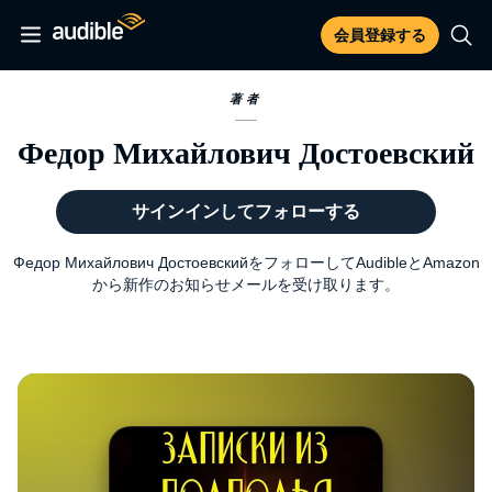
会員登録する
著者
Федор Михайлович Достоевский
サインインしてフォローする
Федор Михайлович ДостоевскийをフォローしてAudibleとAmazon
から新作のお知らせメールを受け取ります。