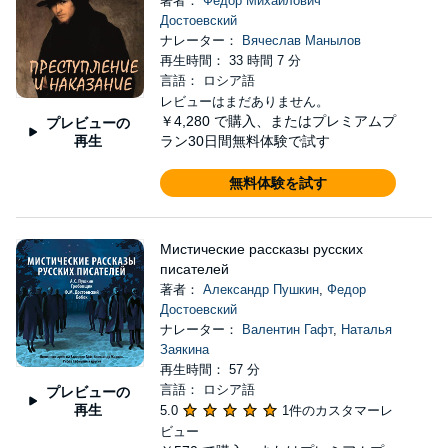
著者：
Фёдор Михайлович
Достоевский
ナレーター：
Вячеслав Манылов
再生時間： 33 時間 7 分
言語： ロシア語
レビューはまだありません。
￥4,280
で購入、またはプレミアムプ
プレビューの
再生
ラン30日間無料体験で試す
無料体験を試す
Мистические рассказы русских
писателей
著者：
Александр Пушкин
,
Федор
Достоевский
ナレーター：
Валентин Гафт
,
Наталья
Заякина
再生時間： 57 分
言語： ロシア語
プレビューの
再生
5.0
1件のカスタマーレ
ビュー