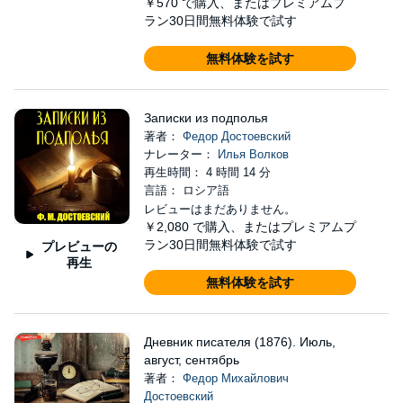
￥570
で購入、またはプレミアムプ
ラン30日間無料体験で試す
無料体験を試す
Записки из подполья
著者：
Федор Достоевский
ナレーター：
Илья Волков
再生時間： 4 時間 14 分
言語： ロシア語
レビューはまだありません。
￥2,080
で購入、またはプレミアムプ
ラン30日間無料体験で試す
プレビューの
再生
無料体験を試す
Дневник писателя (1876). Июль,
август, сентябрь
著者：
Федор Михайлович
Достоевский