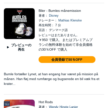
Biler - Bumles månemission
著者：
Disney
ナレーター：
Mathias Klenske
再生時間： 7 分
言語： デンマーク語
レビューはまだありません。
￥950
で購入、またはプレミアムプ
ランの無料体験を始めて非会員価格
プレビューの
再生
の30％OFF で購入
会員登録で30％OFF
Bumle fortæller Lynet, at han engang har været på mission på
månen. Han fløj med rumfærge og bugserede en bil væk fra et
krater...
Hot Rods
著者：
Wendy Hinote Lanier