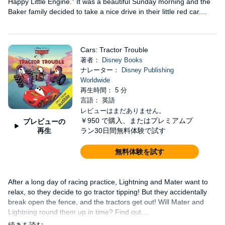
Happy Little Engine.” It was a beautiful Sunday morning and the
Baker family decided to take a nice drive in their little red car....
Cars: Tractor Trouble
著者：
Disney Books
ナレーター：
Disney Publishing
Worldwide
再生時間： 5 分
言語： 英語
レビューはまだありません。
￥950
で購入、またはプレミアムプ
プレビューの
再生
ラン30日間無料体験で試す
無料体験を試す
After a long day of racing practice, Lightning and Mater want to
relax, so they decide to go tractor tipping! But they accidentally
break open the fence, and the tractors get out! Will Mater and
Lightning round them up in time? Find out....