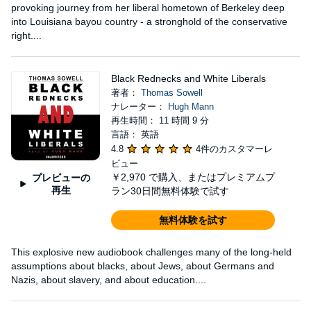
provoking journey from her liberal hometown of Berkeley deep
into Louisiana bayou country - a stronghold of the conservative
right....
Black Rednecks and White Liberals
著者：
Thomas Sowell
ナレーター：
Hugh Mann
再生時間： 11 時間 9 分
言語： 英語
4.8
4件のカスタマーレ
ビュー
￥2,970
で購入、またはプレミアムプ
プレビューの
再生
ラン30日間無料体験で試す
無料体験を試す
This explosive new audiobook challenges many of the long-held
assumptions about blacks, about Jews, about Germans and
Nazis, about slavery, and about education....