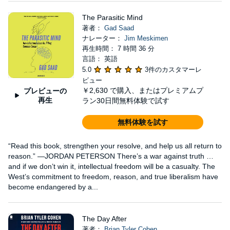
The Parasitic Mind
著者：
Gad Saad
ナレーター：
Jim Meskimen
再生時間： 7 時間 36 分
言語： 英語
5.0
3件のカスタマーレ
ビュー
￥2,630
で購入、またはプレミアムプ
プレビューの
再生
ラン30日間無料体験で試す
無料体験を試す
“Read this book, strengthen your resolve, and help us all return to
reason.” —JORDAN PETERSON There’s a war against truth …
and if we don’t win it, intellectual freedom will be a casualty. The
West’s commitment to freedom, reason, and true liberalism have
become endangered by a...
The Day After
著者：
Brian Tyler Cohen