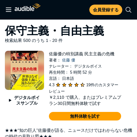
会員登録する
保守主義・自由主義
検索結果 500 のうち 1 - 20 件
佐藤優の特別講義 民主主義の危機
著者：
佐藤 優
ナレーター： デジタルボイス
再生時間： 5 時間 52 分
言語： 日本語
4.3
19件のカスタマー
レビュー
￥2,110
で購入、またはプレミアムプ
デジタルボイ
スサンプル
ラン30日間無料体験で試す
無料体験を試す
★★★“知の巨人”佐藤優が語る、ニュースだけではわからない危機
の時代の見取り図★★★