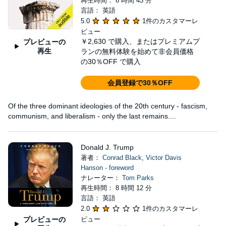
再生時間： 6 時間 43 分
言語： 英語
5.0
1件のカスタマーレ
ビュー
￥2,630
で購入、またはプレミアムプ
プレビューの
再生
ランの無料体験を始めて非会員価格
の30％OFF で購入
会員登録で30％OFF
Of the three dominant ideologies of the 20th century - fascism,
communism, and liberalism - only the last remains....
Donald J. Trump
著者：
Conrad Black
,
Victor Davis
Hanson - foreword
ナレーター：
Tom Parks
再生時間： 8 時間 12 分
言語： 英語
2.0
1件のカスタマーレ
プレビューの
ビュー