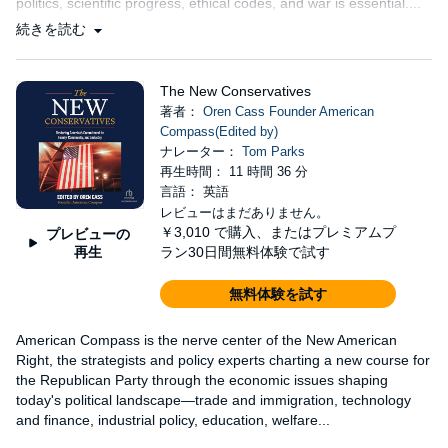
politics, scientific progress, ethical codes, and war is essential....
続きを読む
The New Conservatives
著者：
Oren Cass Founder American
Compass(Edited by)
ナレーター：
Tom Parks
再生時間： 11 時間 36 分
言語： 英語
レビューはまだありません。
￥3,010
で購入、またはプレミアムプ
プレビューの
再生
ラン30日間無料体験で試す
無料体験を試す
American Compass is the nerve center of the New American
Right, the strategists and policy experts charting a new course for
the Republican Party through the economic issues shaping
today's political landscape—trade and immigration, technology
and finance, industrial policy, education, welfare...