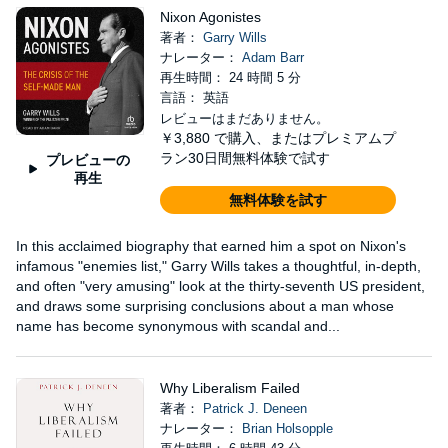
Nixon Agonistes
著者：
Garry Wills
ナレーター：
Adam Barr
再生時間： 24 時間 5 分
言語： 英語
レビューはまだありません。
￥3,880
で購入、またはプレミアムプ
ラン30日間無料体験で試す
プレビューの
再生
無料体験を試す
In this acclaimed biography that earned him a spot on Nixon's
infamous "enemies list," Garry Wills takes a thoughtful, in-depth,
and often "very amusing" look at the thirty-seventh US president,
and draws some surprising conclusions about a man whose
name has become synonymous with scandal and...
Why Liberalism Failed
著者：
Patrick J. Deneen
ナレーター：
Brian Holsopple