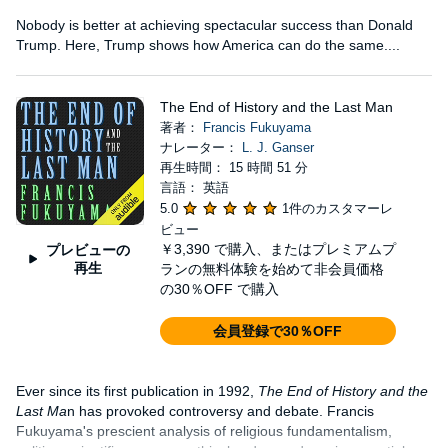
Nobody is better at achieving spectacular success than Donald
Trump. Here, Trump shows how America can do the same....
The End of History and the Last Man
著者：
Francis Fukuyama
ナレーター：
L. J. Ganser
再生時間： 15 時間 51 分
言語： 英語
5.0
1件のカスタマーレ
ビュー
￥3,390
で購入、またはプレミアムプ
プレビューの
再生
ランの無料体験を始めて非会員価格
の30％OFF で購入
会員登録で30％OFF
Ever since its first publication in 1992,
The End of History and the
Last Ma
n has provoked controversy and debate. Francis
Fukuyama's prescient analysis of religious fundamentalism,