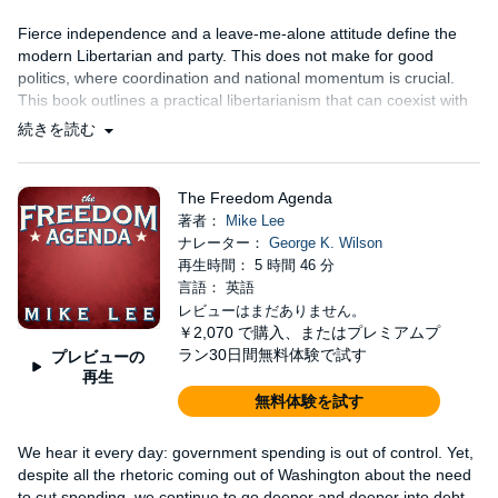
Fierce independence and a leave-me-alone attitude define the
modern Libertarian and party. This does not make for good
politics, where coordination and national momentum is crucial.
This book outlines a practical libertarianism that can coexist with
the two other national parties....
続きを読む
The Freedom Agenda
著者：
Mike Lee
ナレーター：
George K. Wilson
再生時間： 5 時間 46 分
言語： 英語
レビューはまだありません。
￥2,070
で購入、またはプレミアムプ
ラン30日間無料体験で試す
プレビューの
再生
無料体験を試す
We hear it every day: government spending is out of control. Yet,
despite all the rhetoric coming out of Washington about the need
to cut spending, we continue to go deeper and deeper into debt.