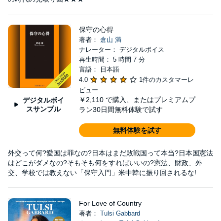
保守の心得
著者：
倉山 満
ナレーター： デジタルボイス
再生時間： 5 時間 7 分
言語： 日本語
4.0
1件のカスタマーレ
ビュー
￥2,110
で購入、またはプレミアムプ
デジタルボイ
スサンプル
ラン30日間無料体験で試す
無料体験を試す
外交って何?愛国は罪なの?日本はまだ敗戦国って本当?日本国憲法
はどこがダメなの?そもそも何をすればいいの?憲法、財政、外
交、学校では教えない「保守入門」米中韓に振り回されるな!
For Love of Country
著者：
Tulsi Gabbard