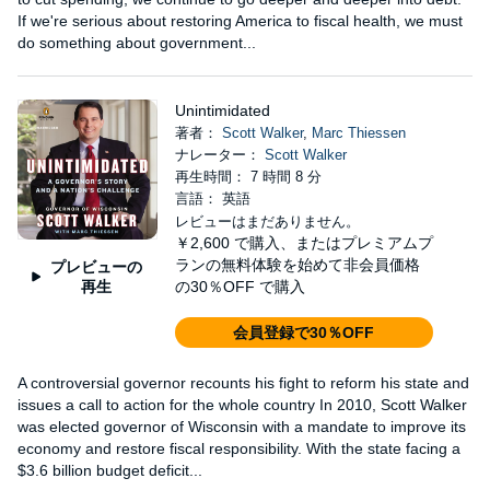
If we're serious about restoring America to fiscal health, we must
do something about government...
Unintimidated
著者：
Scott Walker
,
Marc Thiessen
ナレーター：
Scott Walker
再生時間： 7 時間 8 分
言語： 英語
レビューはまだありません。
￥2,600
で購入、またはプレミアムプ
ランの無料体験を始めて非会員価格
プレビューの
再生
の30％OFF で購入
会員登録で30％OFF
A controversial governor recounts his fight to reform his state and
issues a call to action for the whole country In 2010, Scott Walker
was elected governor of Wisconsin with a mandate to improve its
economy and restore fiscal responsibility. With the state facing a
$3.6 billion budget deficit...