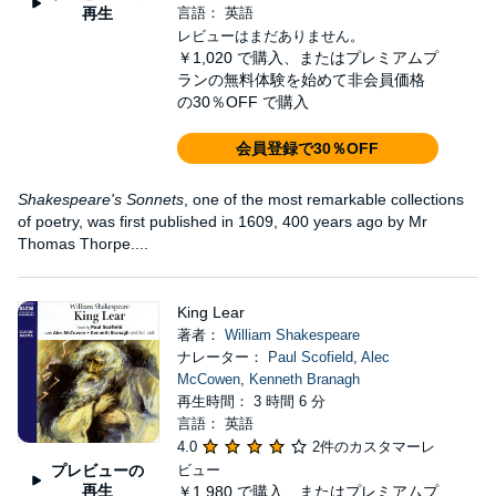
再生
言語： 英語
レビューはまだありません。
￥1,020
で購入、またはプレミアムプ
ランの無料体験を始めて非会員価格
の30％OFF で購入
会員登録で30％OFF
Shakespeare's Sonnets
, one of the most remarkable collections
of poetry, was first published in 1609, 400 years ago by Mr
Thomas Thorpe....
King Lear
著者：
William Shakespeare
ナレーター：
Paul Scofield
,
Alec
McCowen
,
Kenneth Branagh
再生時間： 3 時間 6 分
言語： 英語
4.0
2件のカスタマーレ
プレビューの
ビュー
再生
￥1,980
で購入、またはプレミアムプ