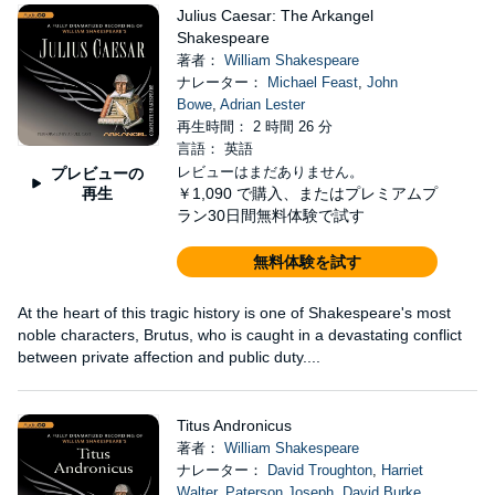
Julius Caesar: The Arkangel
Shakespeare
著者：
William Shakespeare
ナレーター：
Michael Feast
,
John
Bowe
,
Adrian Lester
再生時間： 2 時間 26 分
言語： 英語
レビューはまだありません。
プレビューの
再生
￥1,090
で購入、またはプレミアムプ
ラン30日間無料体験で試す
無料体験を試す
At the heart of this tragic history is one of Shakespeare's most
noble characters, Brutus, who is caught in a devastating conflict
between private affection and public duty....
Titus Andronicus
著者：
William Shakespeare
ナレーター：
David Troughton
,
Harriet
Walter
,
Paterson Joseph
,
David Burke