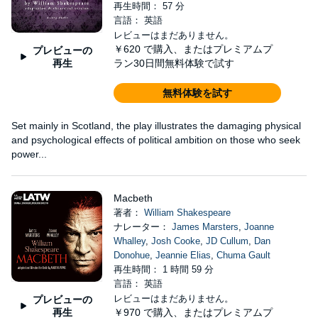
再生時間： 57 分
言語： 英語
レビューはまだありません。
￥620
で購入、またはプレミアムプ
プレビューの
再生
ラン30日間無料体験で試す
無料体験を試す
Set mainly in Scotland, the play illustrates the damaging physical
and psychological effects of political ambition on those who seek
power...
Macbeth
著者：
William Shakespeare
ナレーター：
James Marsters
,
Joanne
Whalley
,
Josh Cooke
,
JD Cullum
,
Dan
Donohue
,
Jeannie Elias
,
Chuma Gault
再生時間： 1 時間 59 分
言語： 英語
レビューはまだありません。
プレビューの
再生
￥970
で購入、またはプレミアムプ