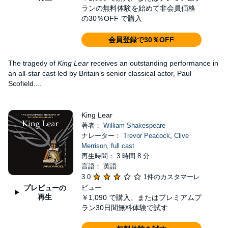
ランの無料体験を始めて非会員価格
の30％OFF で購入
会員登録で30％OFF
The tragedy of
King Lear
receives an outstanding performance in
an all-star cast led by Britain’s senior classical actor, Paul
Scofield....
King Lear
著者：
William Shakespeare
ナレーター：
Trevor Peacock
,
Clive
Merrison
,
full cast
再生時間： 3 時間 8 分
言語： 英語
3.0
1件のカスタマーレ
プレビューの
ビュー
再生
￥1,090
で購入、またはプレミアムプ
ラン30日間無料体験で試す