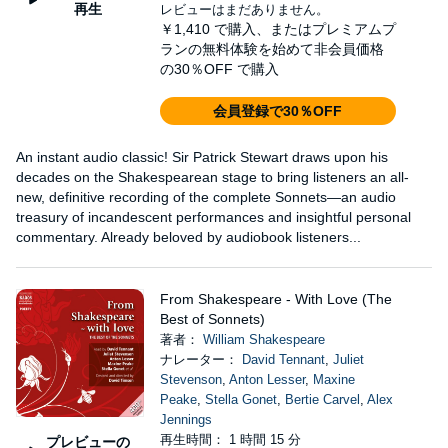
再生
レビューはまだありません。
￥1,410
で購入、またはプレミアムプ
ランの無料体験を始めて非会員価格
の30％OFF で購入
会員登録で30％OFF
An instant audio classic! Sir Patrick Stewart draws upon his
decades on the Shakespearean stage to bring listeners an all-
new, definitive recording of the complete Sonnets—an audio
treasury of incandescent performances and insightful personal
commentary. Already beloved by audiobook listeners...
From Shakespeare - With Love (The
Best of Sonnets)
著者：
William Shakespeare
ナレーター：
David Tennant
,
Juliet
Stevenson
,
Anton Lesser
,
Maxine
Peake
,
Stella Gonet
,
Bertie Carvel
,
Alex
Jennings
再生時間： 1 時間 15 分
プレビューの