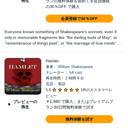
再生
ランの無料体験を始めて非会員価格
の30％OFF で購入
会員登録で30％OFF
Everyone knows something of Shakespeare's sonnets, even if
only in memorable fragments like "the darling buds of May", or
"remembrance of things past", or "the marriage of true minds"....
Hamlet
著者：
William Shakespeare
ナレーター：
full cast
再生時間： 2 時間 9 分
言語： 英語
5.0
1件のカスタマーレ
ビュー
￥1,980
で購入、またはプレミアムプ
プレビューの
再生
ラン30日間無料体験で試す
無料体験を試す