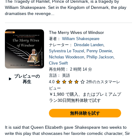
The Tragedy of Hamlet, Prince of Denmark, is a tragedy by
William Shakespeare. Set in the Kingdom of Denmark, the play
dramatises the revenge...
The Merry Wives of Windsor
著者：
William Shakespeare
ナレーター：
Dinsdale Landen
,
Sylvestra Le Touzel
,
Penny Downie
,
Nicholas Woodeson
,
Phillip Jackson
,
Clive Swift
再生時間： 2 時間 14 分
言語： 英語
プレビューの
再生
4.0
2件のカスタマーレ
ビュー
￥1,980
で購入、またはプレミアムプ
ラン30日間無料体験で試す
無料体験を試す
It is said that Queen Elizabeth gave Shakespeare two weeks to
write this play that showcases her favorite comedic character, Sir