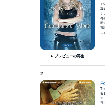
©2012 Anita Clenney (P)2012 Brilliance Audi
Th
著
ナ
再生
配信
言
レ
プレビューの再生
2
Fo
Th
著
ナ
再生