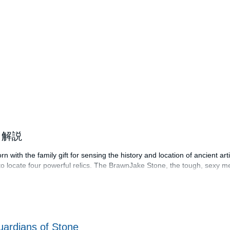
。
じ・解説
n with the family gift for sensing the history and location of ancient a
 to locate four powerful relics. The BrawnJake Stone, the tough, sexy m
n hazards, but Nathan’s latest is proving to be the most dangerous yet. 
 and none of them can afford the distraction. Because there’s someone 
ter use. But the dark secrets Nathan’s keeping could cost them the missio
ardians of Stone