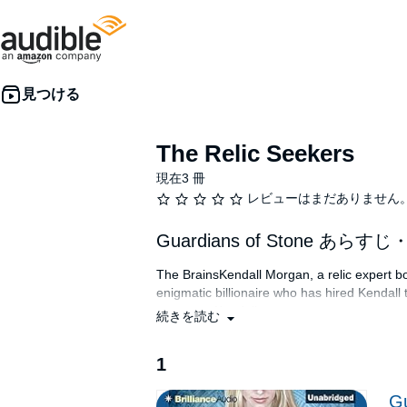
The Relic Seekers
現在3 冊
レビューはまだありません
Guardians of Stone あらす
The BrainsKendall Morgan, a relic expert bor
enigmatic billionaire who has hired Kendall
to protect Kendall.
続きを読む
Every mission Kendall accepts carries certai
Nathan - is making it hard to stay focused,
1
stop at nothing to put them to his own sinis
Gu