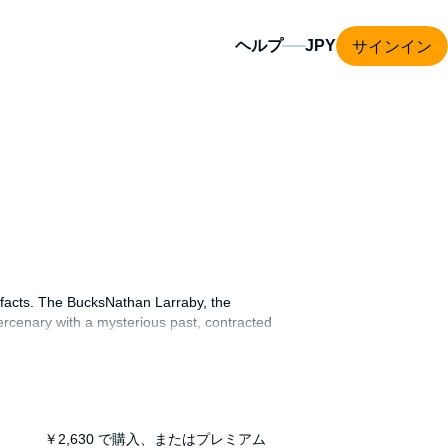
サインイン
ヘルプ
rtifacts. The BucksNathan Larraby, the
ercenary with a mysterious past, contracted
Kendall’s attraction to Jake - and to
else hunting the relics, someone who will
n, their lives...and the history of mankind.
￥2,630
で購入、またはプレミアム