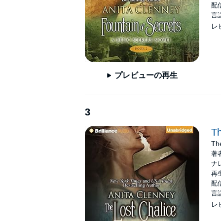
配信
言
レ
プレビューの再生
3
Th
Th
著
ナ
再生
配信
言
レ