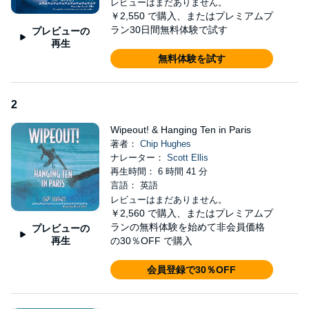
Was the mule prodded or spooked or drugged? Did Parke do it
レビューはまだありません。
for vengeance, or Adrienne for an inheritance, as Parke alleges?
￥2,550
で購入、またはプレミアムプ
ラン30日間無料体験で試す
プレビューの
Soon, Kai uncovers a motive more noxious than either of these,
再生
entangling him in the shady dealings of big-time developers,
無料体験を試す
corrupt politicians, and underworld thugs. As he hops from island
to island seeking a pivotal clue, the clock ticks down on more than
the PI’s case or even his own life. The future of Molokai itself is at
2
stake.
Wipeout! & Hanging Ten in Paris
©2004 Robert S. Hughes, Jr. (P)2018 Robert S. Hughes, Jr.
著者：
Chip Hughes
ナレーター：
Scott Ellis
再生時間： 6 時間 41 分
言語： 英語
レビューはまだありません。
￥2,560
で購入、またはプレミアムプ
ランの無料体験を始めて非会員価格
プレビューの
再生
の30％OFF で購入
会員登録で30％OFF