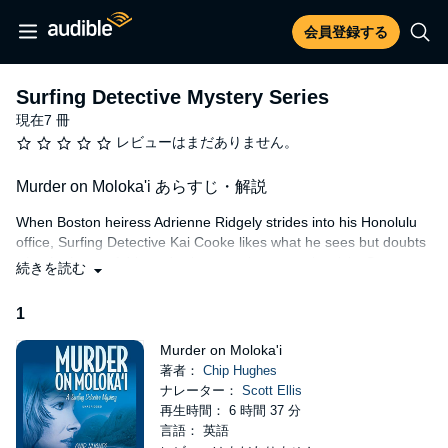
会員登録する
Surfing Detective Mystery Series
現在7 冊
レビューはまだありません。
Murder on Moloka'i あらすじ・解説
When Boston heiress Adrienne Ridgely strides into his Honolulu
office, Surfing Detective Kai Cooke likes what he sees but doubts
what he hears. Adrienne's sister, environmental activist Sara
続きを読む
Ridgely-Parke, plunged to her death from a mule on Molokai - the
first fatal incident on the soaring cliffs above Kalaupapa's fabled
1
leper colony.
Murder on Moloka'i
Murder, cries Adrienne, perpetrated by Sara's ex-husband,
著者：
Chip Hughes
developer J. Gregory Parke. Cooke flies to Molokai, tracking
ナレーター：
Scott Ellis
tantalizing leads to an unlikely murder in which, despite himself,
再生時間： 6 時間 37 分
he starts to believe.
言語： 英語