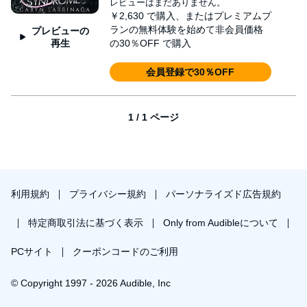
レビューはまだありません。
The Fox is saving lives and stopping criminals.
￥2,630
で購入、またはプレミアムプ
Tess doesn’t know where she fits into this new, super-powered
ランの無料体験を始めて非会員価格
プレビューの
world. But when people around her start disappearing, she can’t
再生
の30％OFF で購入
just sit on the sidelines. Teaming up with The Fox to create the
world’s first superhero duo might be the only way to rid her city of
会員登録で30％OFF
evil and save the people she loves most.
©2017 Caryn Larrinaga (P)2019 Caryn Larrinaga
1 / 1 ページ
利用規約
プライバシー規約
パーソナライズド広告規約
特定商取引法に基づく表示
Only from Audibleについて
PCサイト
クーポンコードのご利用
© Copyright 1997 - 2026 Audible, Inc