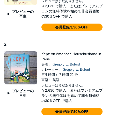
レビューはまだありません。
house for cobras and wondering if you’ve got what it takes to walk
￥2,630
で購入、またはプレミアムプ
on fire.
ランの無料体験を始めて非会員価格
プレビューの
再生
©2018 Gregory E. Buford (P)2023 Gregory E. Buford
の30％OFF で購入
会員登録で30％OFF
2
Kept: An American Househusband in
Paris
著者：
Gregory E. Buford
ナレーター：
Gregory E. Buford
再生時間： 7 時間 22 分
言語： 英語
レビューはまだありません。
￥2,630
で購入、またはプレミアムプ
プレビューの
再生
ランの無料体験を始めて非会員価格
の30％OFF で購入
会員登録で30％OFF