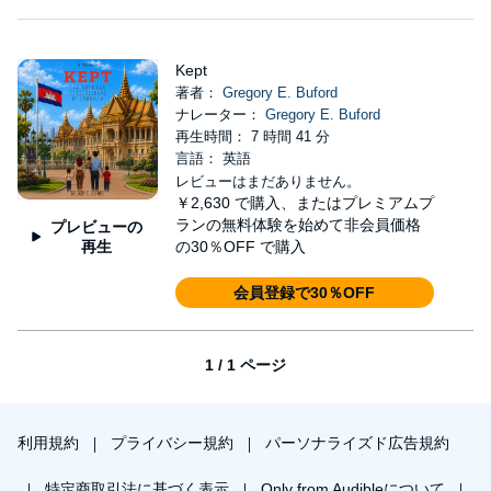
Kept
著者：
Gregory E. Buford
ナレーター：
Gregory E. Buford
再生時間： 7 時間 41 分
言語： 英語
レビューはまだありません。
￥2,630
で購入、またはプレミアムプ
ランの無料体験を始めて非会員価格
プレビューの
再生
の30％OFF で購入
会員登録で30％OFF
1 / 1 ページ
利用規約
プライバシー規約
パーソナライズド広告規約
特定商取引法に基づく表示
Only from Audibleについて