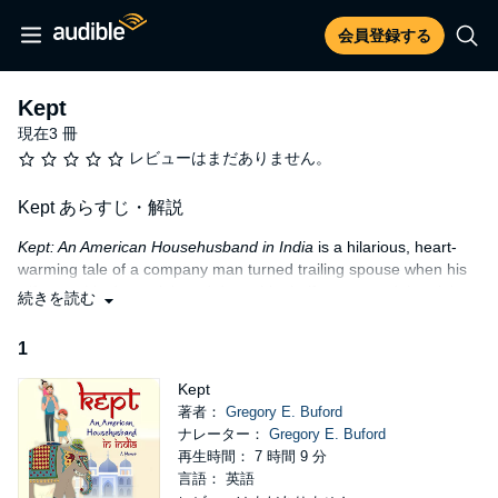
会員登録する
Kept
現在3 冊
レビューはまだありません。
Kept あらすじ・解説
Kept: An American Househusband in India
is a hilarious, heart-
warming tale of a company man turned trailing spouse when his
wife gets his dream job and drags him halfway around the globe.
続きを読む
World travelers and armchair tourists alike will marvel as Greg
and Dana dine with royalty, smash an immigrant smuggling ring,
1
flee angry mobs, foil a terrorist plot and survive a Russian rocket
assault.
Kept
著者：
Gregory E. Buford
When they adopt an Indian girl, Greg embarks on an altogether
ナレーター：
Gregory E. Buford
new career, and India becomes a part of their lives forever.
再生時間： 7 時間 9 分
Winner of the PNWA Zola Award for best memoir,
Kept: An
言語： 英語
American Househusband in India
will have you scouring the