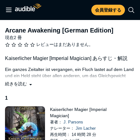
会員登録する
Arcane Awakening [German Edition]
現在2 冊
レビューはまだありません。
Kaiserlicher Magier [Imperial Magician] あらすじ・解説
Ein ganzes Zeitalter ist vergangen, ein Fluch lastet auf dem Land
und ein Held steht über allen anderen, um das Gleichgewicht
wiederherzustellen.
続きを読む
Verdan Blacke ist ein Kaiserlicher Magier, Forscher aus
1
Leidenschaft aber Soldat aus Notwendigkeit. Am Ende einer
blutiger Schlacht legt ihm eine Hexe mit ihrem letzten Atemzug
Kaiserlicher Magier [Imperial
einen Fluch auf. Ohne andere Alternativen ist er gezwungen dem
Magician]
ständig wachsenden Schmerz des Fluches zu entfliehen, indem
著者：
J. Parsons
er sich durch ein Ritual selbst in Stasis versetzt.
ナレーター：
Jim Lacher
Als der Zauber verstreicht und er erwacht, ähnelt die Welt kaum
再生時間： 14 時間 28 分