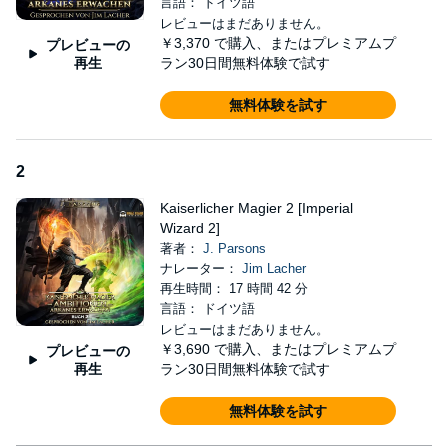
der, die Verdan zurückgelassen hat. Dunkle Dinge wirken
言語： ドイツ語
ungestraft bei Tageslicht, einst verbreitetes Wissen ist längst ein
レビューはまだありません。
Rätsel, und selbst die Natur der menschlichen Magie hat sich
￥3,370
で購入、またはプレミアムプ
プレビューの
verändert.
再生
ラン30日間無料体験で試す
Ein Magier, eine Million Probleme und der Zorn einer
無料体験を試す
unergründlichen Magie.
Please Note: This audiobook is in German.
2
©2024 J Parsons (P)2024 Royal Guard Publishing LLC
Kaiserlicher Magier 2 [Imperial
Wizard 2]
著者：
J. Parsons
ナレーター：
Jim Lacher
再生時間： 17 時間 42 分
言語： ドイツ語
レビューはまだありません。
￥3,690
で購入、またはプレミアムプ
プレビューの
再生
ラン30日間無料体験で試す
無料体験を試す