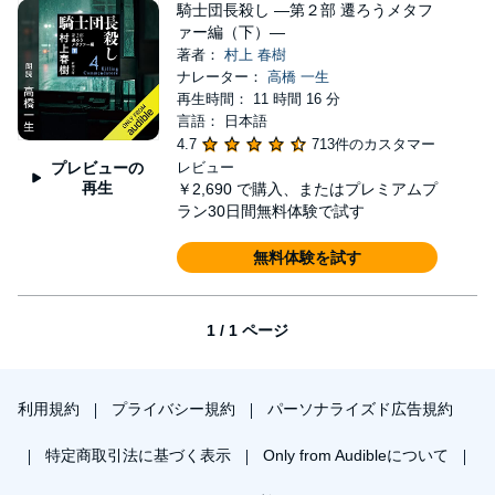
騎士団長殺し ―第２部 遷ろうメタフ
ァー編（下）―
著者：
村上 春樹
ナレーター：
高橋 一生
再生時間： 11 時間 16 分
言語： 日本語
4.7
713件のカスタマー
プレビューの
レビュー
再生
￥2,690
で購入、またはプレミアムプ
ラン30日間無料体験で試す
無料体験を試す
1 / 1 ページ
利用規約
プライバシー規約
パーソナライズド広告規約
特定商取引法に基づく表示
Only from Audibleについて