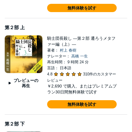
無料体験を試す
第２部 上
騎士団長殺し ―第２部 遷ろうメタフ
ァー編（上）―
著者：
村上 春樹
ナレーター：
高橋 一生
再生時間： 9 時間 24 分
言語： 日本語
4.8
310件のカスタマー
プレビューの
レビュー
再生
￥2,690
で購入、またはプレミアムプ
ラン30日間無料体験で試す
無料体験を試す
第２部 下