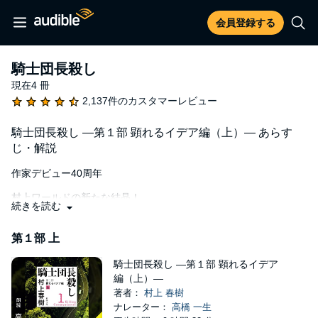
会員登録する
騎士団長殺し
現在4 冊
2,137件のカスタマーレビュー
騎士団長殺し ―第１部 顕れるイデア編（上）― あらす
じ・解説
作家デビュー40周年
村上ワールドの新たな結晶！
続きを読む
物語の魔術師、村上春樹のすべてがここに――
第１部 上
一枚の絵が、秘密の扉を開ける……妻と別離し、傷心のまま、海
を望む小暗い森の山荘に暮らす孤独な36歳の画家。ある日、緑濃
騎士団長殺し ―第１部 顕れるイデア
い谷の向こうから謎めいた銀髪の隣人が現れ、主人公に奇妙な事
編（上）―
が起き始める。雑木林の古い石室、不思議な鈴、屋根裏に棲むみ
著者：
村上 春樹
みずく、そして「騎士団長」――ユーモアとメタファーに満ちた
ナレーター：
高橋 一生
最高の長編小説！