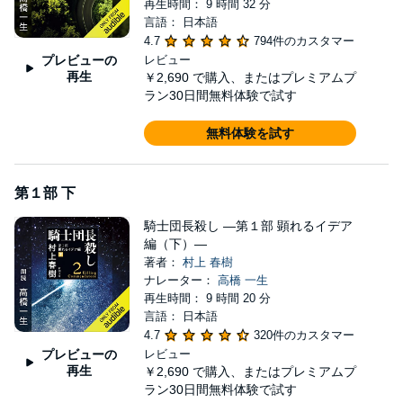
再生時間： 9 時間 32 分
言語： 日本語
© Harukimurakami Archival Labyrinth 2017 (P)2022 Audible, Inc.
4.7
794件のカスタマー
プレビューの
レビュー
再生
￥2,690
で購入、またはプレミアムプ
ラン30日間無料体験で試す
無料体験を試す
第１部 下
騎士団長殺し ―第１部 顕れるイデア
編（下）―
著者：
村上 春樹
ナレーター：
高橋 一生
再生時間： 9 時間 20 分
言語： 日本語
4.7
320件のカスタマー
プレビューの
レビュー
再生
￥2,690
で購入、またはプレミアムプ
ラン30日間無料体験で試す