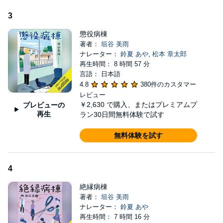
3
懲役病棟
著者：
垣谷 美雨
ナレーター：
鈴夏 あや
,
松本 章太郎
再生時間： 8 時間 57 分
言語： 日本語
4.8
380件のカスタマー
レビュー
￥2,630
で購入、またはプレミアムプ
プレビューの
再生
ラン30日間無料体験で試す
無料体験を試す
4
絶縁病棟
著者：
垣谷 美雨
ナレーター：
鈴夏 あや
再生時間： 7 時間 16 分