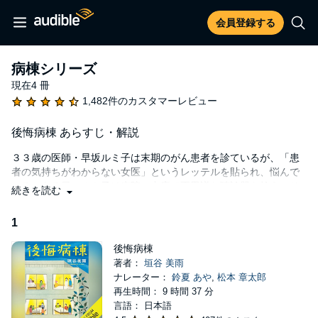
会員登録する
病棟シリーズ
現在4 冊
1,482件のカスタマーレビュー
後悔病棟 あらすじ・解説
３３歳の医師・早坂ルミ子は末期のがん患者を診ているが、「患
者の気持ちがわからない女医」というレッテルを貼られ、悩んで
いる。ある日、ルミ子は病院の中庭で不思議な聴診器を拾う。そ
続きを読む
の聴診器を胸に当てると、患者の心の”後悔”が聞こえてくるのだ。
1
「過去に戻って、もう一度、人生をやり直したい」
後悔病棟
聴診器の力を借りて、”もうひとつの人生”の扉を開けた患者たちが
著者：
垣谷 美雨
見たものは――!?
ナレーター：
鈴夏 あや
,
松本 章太郎
再生時間： 9 時間 37 分
●dream――千木良小都子（３３歳）母は大女優。「芸能界デビュ
言語： 日本語
ー」の夢を諦めきれなくて…