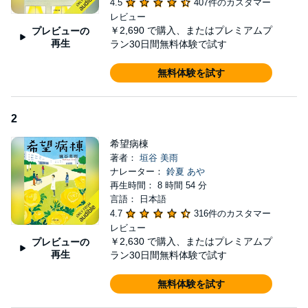
4.5
407件のカスタマー
●family――日向慶一（３７歳）俺はもうすぐ死ぬというのに、な
レビュー
ぜ妻は金の話ばかりするのか。
￥2,690
で購入、またはプレミアムプ
プレビューの
●marriage――雪村千登勢（７６歳）娘の幸せを奪ったのは私だ。
再生
ラン30日間無料体験で試す
結婚に反対したから、４６歳の今も独り身で…
●friend――八重樫光司（４５歳）中三の時の、爽子をめぐるあ
無料体験を試す
の”事件”。俺が罪をかぶるべきだった。
この世の中の誰もが、「長生き」することを前提に生きている。
2
もしも、この歳で死ぬことを知っていたら…
家族、結婚、夢、友情。女性から圧倒的な支持を受ける著者が描
希望病棟
くヒューマン・ドラマ!!
著者：
垣谷 美雨
©Miu Kakiya 2017 (P)2023 Audible, Inc.
ナレーター：
鈴夏 あや
再生時間： 8 時間 54 分
言語： 日本語
4.7
316件のカスタマー
レビュー
￥2,630
で購入、またはプレミアムプ
プレビューの
再生
ラン30日間無料体験で試す
無料体験を試す