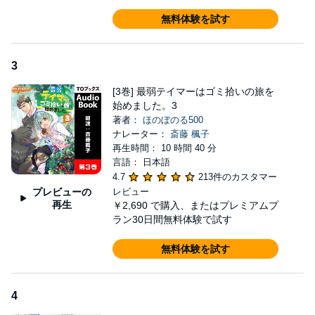
無料体験を試す
3
[3巻] 最弱テイマーはゴミ拾いの旅を
始めました。3
著者：
ほのぼのる500
ナレーター：
斎藤 楓子
再生時間： 10 時間 40 分
言語： 日本語
4.7
213件のカスタマー
プレビューの
レビュー
再生
￥2,690
で購入、またはプレミアムプ
ラン30日間無料体験で試す
無料体験を試す
4