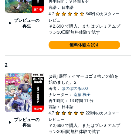
再生時間： 9 時間 6 分
女・アイビー。彼女は星なしの最弱ランクがために命を狙われ、
言語： 日本語
生きるために旅に出る。
4.7
340件のカスタマー
おまけに唯一テイムできたのは最弱の崩れスライムのソラ。最弱
プレビューの
レビュー
同士の２人（匹）には魔物がはびこる異世界は過酷……と思いき
再生
￥2,690
で購入、またはプレミアムプ
や、その道中は可愛いがられまくりで幸せ！？
ラン30日間無料体験で試す
ひたむきで愛らしい彼女に魅入られた異世界住民によって、親切
無料体験を試す
と寵愛をその身に受けるばかりか、可愛い魔物にも囲まれて癒し
の日々が続いていく。
更にはソラに怪我を治す能力が開花し、危険な狩猟もサバイバル
2
もいっそう安心快適！
[2巻] 最弱テイマーはゴミ拾いの旅を
可愛い２人（匹）があなたの心を虜にする、ほのぼのサバイバル
始めました。2
ファンタジー開幕！
著者：
ほのぼのる500
ナレーター：
斎藤 楓子
＊本タイトルは、差し替え修正済みです。(2023年3月1日更新)
再生時間： 13 時間 11 分
©2019 Honobonoru500 (P)2022 To Books.
言語： 日本語
4.7
220件のカスタマー
プレビューの
レビュー
再生
￥2,690
で購入、またはプレミアムプ
ラン30日間無料体験で試す