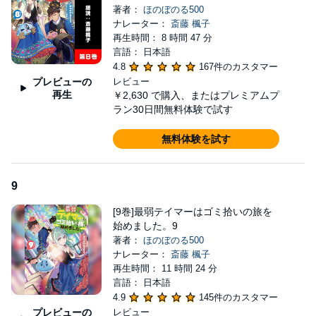
著者：
ほのぼのる500
ナレーター：
斎藤 楓子
再生時間： 8 時間 47 分
言語： 日本語
4.8
167件のカスタマー
プレビューの
レビュー
再生
￥2,630
で購入、またはプレミアムプ
ラン30日間無料体験で試す
無料体験を試す
9
[9巻]最弱テイマーはゴミ拾いの旅を
始めました。9
著者：
ほのぼのる500
ナレーター：
斎藤 楓子
再生時間： 11 時間 24 分
言語： 日本語
4.9
145件のカスタマー
プレビューの
レビュー