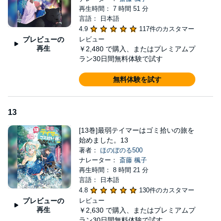
再生時間： 7 時間 51 分
言語： 日本語
4.9
117件のカスタマー
プレビューの
レビュー
再生
￥2,480
で購入、またはプレミアムプ
ラン30日間無料体験で試す
無料体験を試す
13
[13巻]最弱テイマーはゴミ拾いの旅を
始めました。13
著者：
ほのぼのる500
ナレーター：
斎藤 楓子
再生時間： 8 時間 21 分
言語： 日本語
4.8
130件のカスタマー
プレビューの
レビュー
再生
￥2,630
で購入、またはプレミアムプ
ラン30日間無料体験で試す