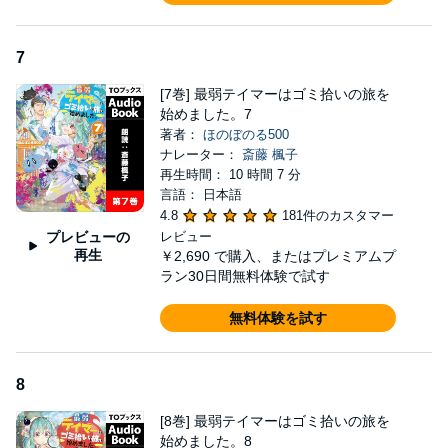
7
[7巻] 最弱テイマーはゴミ拾いの旅を
始めました。7
著者：
ほのぼのる500
ナレーター：
斎藤 楓子
再生時間： 10 時間 7 分
言語： 日本語
4.8
181件のカスタマー
プレビューの
レビュー
再生
￥2,690
で購入、またはプレミアムプ
ラン30日間無料体験で試す
無料体験を試す
8
[8巻] 最弱テイマーはゴミ拾いの旅を
始めました。8