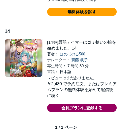
無料体験を試す
14
[14巻]最弱テイマーはゴミ拾いの旅を
始めました。14
著者：
ほのぼのる500
ナレーター：
斎藤 楓子
再生時間： 7 時間 30 分
言語： 日本語
レビューはまだありません。
￥2,480
で予約注文、またはプレミア
ムプランの無料体験を始めて配信後
に聴く
会員プランに登録する
1 / 1 ページ