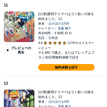
11
[11巻]最弱テイマーはゴミ拾いの旅を
始めました。11
著者：
ほのぼのる500
ナレーター：
斎藤 楓子
再生時間： 6 時間 43 分
言語： 日本語
4.8
117件のカスタマー
プレビューの
レビュー
再生
￥2,480
で購入、またはプレミアムプ
ラン30日間無料体験で試す
無料体験を試す
12
[12巻]最弱テイマーはゴミ拾いの旅を
始めました。12
著者：
ほのぼのる500
ナレーター：
斎藤 楓子