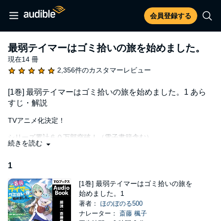
会員登録する
最弱テイマーはゴミ拾いの旅を始めました。
現在14 冊
2,356件のカスタマーレビュー
[1巻] 最弱テイマーはゴミ拾いの旅を始めました。1 あら
すじ・解説
TVアニメ化決定！
シリーズ累計６０万部突破！（電子書籍含む）
続きを読む
かわいいが止まらないっ！！！！！！！！
1
気弱な魔物使いとレアスライムのほのぼのサバイバルファンタジ
ーが、遂にオーディオブック化！
[1巻] 最弱テイマーはゴミ拾いの旅を
始めました。1
【あらすじ】
著者：
ほのぼのる500
ナレーター：
斎藤 楓子
スキル至上主義の異世界。気弱で優しい魔物使いに転生した少