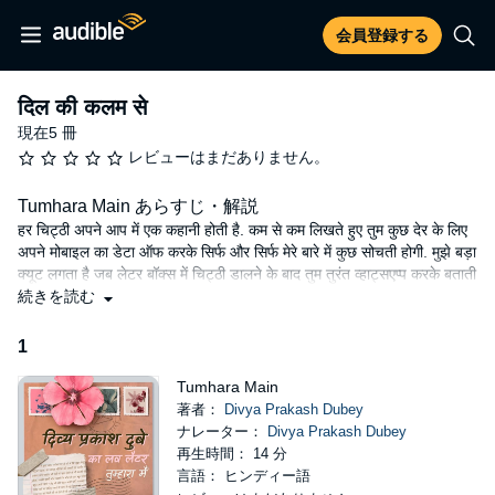
会員登録する
दिल की कलम से
現在5 冊
レビューはまだありません。
Tumhara Main あらすじ・解説
हर चिट्ठी अपने आप में एक कहानी होती है. कम से कम लिखते हुए तुम कुछ देर के लिए
अपने मोबाइल का डेटा ऑफ करके सिर्फ और सिर्फ मेरे बारे में कुछ सोचती होगी. मुझे बड़ा
क्यूट लगता है जब लेटर बॉक्स में चिट्ठी डालने के बाद तुम तुरंत व्हाट्सएप्प करके बताती
हो कि चिट्ठी पोस्ट कर दी है और शाम को ऑफिस के बाद मैं तुमको लेने आ जाऊँ. एक ही
続きを読む
शहर में रहते हुए लगता है कि हमने सबसे छुपाकर अपनी चिट्ठियों का एक चिड़ियाघर
बना लिया है. जिसकी टूटी हुई, रंग छोड़ चुकी बेंच पर तुमसे मिलकर इस दुनिया का कुछ
1
अधूरा हिस्सा पूरा होता जाता है.
Tumhara Main
©2021 Storytel Original IN (P)2021 Storytel Original IN
著者：
Divya Prakash Dubey
ナレーター：
Divya Prakash Dubey
再生時間： 14 分
言語： ヒンディー語