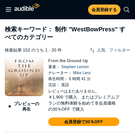
会員登録する
検索キーワード： 制作
"WestBowPress"
す
べてのカテゴリー
検索結果 152 のうち 1 - 20 件
人気
フィルター
From the Ground Up
著者：
Stephen Leston
ナレーター：
Mike Lenz
再生時間： 6 時間 41 分
言語： 英語
レビューはまだありません。
￥1,900
で購入、またはプレミアムプ
ランの無料体験を始めて非会員価格
プレビューの
再生
の30％OFF で購入
会員登録で30％OFF