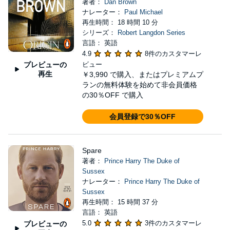
著者：
Dan Brown
ナレーター：
Paul Michael
再生時間： 18 時間 10 分
シリーズ：
Robert Langdon Series
言語： 英語
4.9
8件のカスタマーレ
プレビューの
ビュー
再生
￥3,990
で購入、またはプレミアムプ
ランの無料体験を始めて非会員価格
の30％OFF で購入
会員登録で30％OFF
Spare
著者：
Prince Harry The Duke of
Sussex
ナレーター：
Prince Harry The Duke of
Sussex
再生時間： 15 時間 37 分
言語： 英語
5.0
3件のカスタマーレ
プレビューの