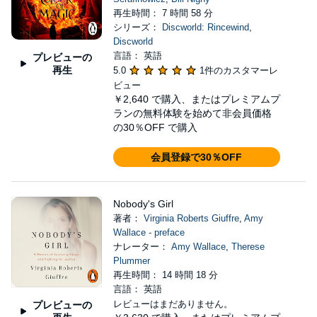
再生時間： 7 時間 58 分
シリーズ：
Discworld: Rincewind
,
Discworld
言語： 英語
プレビューの
再生
5.0
1件のカスタマーレ
ビュー
￥2,640
で購入、またはプレミアムプ
ランの無料体験を始めて非会員価格
の30％OFF で購入
会員登録で30％OFF
Nobody's Girl
著者：
Virginia Roberts Giuffre
,
Amy
Wallace - preface
ナレーター：
Amy Wallace
,
Therese
Plummer
再生時間： 14 時間 18 分
言語： 英語
レビューはまだありません。
プレビューの