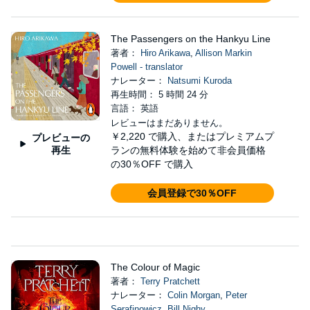
The Passengers on the Hankyu Line
著者：
Hiro Arikawa
,
Allison Markin
Powell - translator
ナレーター：
Natsumi Kuroda
再生時間： 5 時間 24 分
言語： 英語
レビューはまだありません。
￥2,220
で購入、またはプレミアムプ
プレビューの
再生
ランの無料体験を始めて非会員価格
の30％OFF で購入
会員登録で30％OFF
The Colour of Magic
著者：
Terry Pratchett
ナレーター：
Colin Morgan
,
Peter
Serafinowicz
,
Bill Nighy