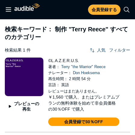
会員登録する
検索キーワード： 制作
"Terry Reece"
すべて
のカテゴリー
検索結果 1 件
人気
フィルター
©L.A.Z.E.R.U.S.
著者：
Terry "the Warrior" Reece
ナレーター：
Don Hoeksema
再生時間： 2 時間 54 分
言語： 英語
レビューはまだありません。
￥1,560
で購入、またはプレミアムプ
ランの無料体験を始めて非会員価格
プレビューの
再生
の30％OFF で購入
会員登録で30％OFF