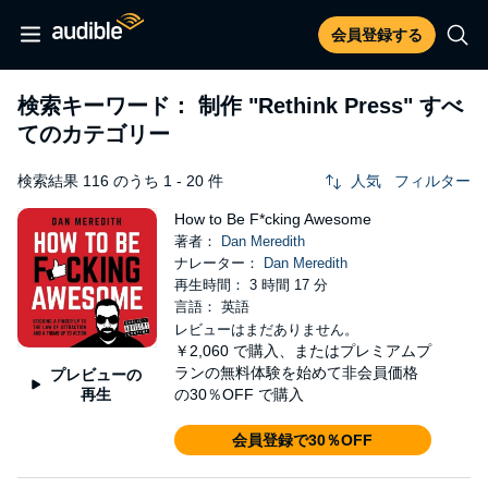
会員登録する
検索キーワード： 制作
"Rethink Press"
すべ
てのカテゴリー
検索結果 116 のうち 1 - 20 件
人気
フィルター
How to Be F*cking Awesome
著者：
Dan Meredith
ナレーター：
Dan Meredith
再生時間： 3 時間 17 分
言語： 英語
レビューはまだありません。
￥2,060
で購入、またはプレミアムプ
ランの無料体験を始めて非会員価格
プレビューの
再生
の30％OFF で購入
会員登録で30％OFF