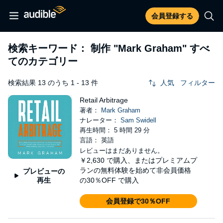
会員登録する
検索キーワード： 制作
"Mark Graham"
すべ
てのカテゴリー
検索結果 13 のうち 1 - 13 件
人気
フィルター
Retail Arbitrage
著者：
Mark Graham
ナレーター：
Sam Swidell
再生時間： 5 時間 29 分
言語： 英語
レビューはまだありません。
￥2,630
で購入、またはプレミアムプ
ランの無料体験を始めて非会員価格
プレビューの
再生
の30％OFF で購入
会員登録で30％OFF