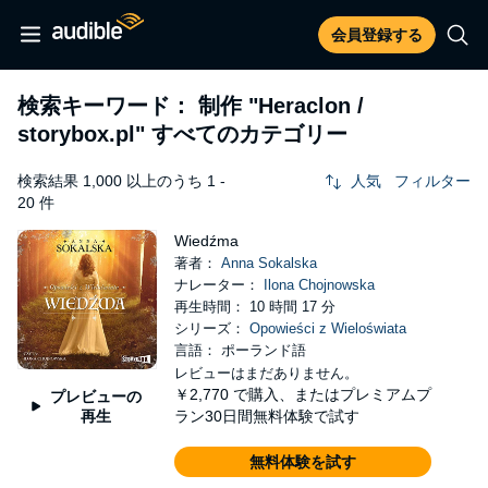
会員登録する
検索キーワード： 制作
"Heraclon /
storybox.pl"
すべてのカテゴリー
検索結果 1,000 以上のうち 1 -
人気
フィルター
20 件
Wiedźma
著者：
Anna Sokalska
ナレーター：
Ilona Chojnowska
再生時間： 10 時間 17 分
シリーズ：
Opowieści z Wieloświata
言語： ポーランド語
レビューはまだありません。
￥2,770
で購入、またはプレミアムプ
プレビューの
再生
ラン30日間無料体験で試す
無料体験を試す