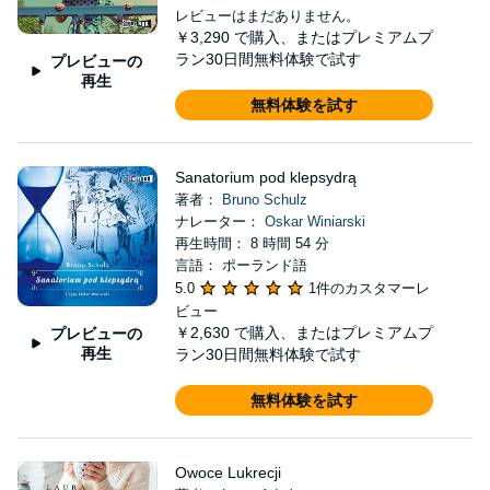
レビューはまだありません。
￥3,290
で購入、またはプレミアムプ
ラン30日間無料体験で試す
プレビューの
再生
無料体験を試す
Sanatorium pod klepsydrą
著者：
Bruno Schulz
ナレーター：
Oskar Winiarski
再生時間： 8 時間 54 分
言語： ポーランド語
5.0
1件のカスタマーレ
ビュー
￥2,630
で購入、またはプレミアムプ
プレビューの
再生
ラン30日間無料体験で試す
無料体験を試す
Owoce Lukrecji