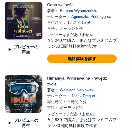
Cena wolności
著者：
Barbara Wysoczańska
ナレーター：
Agnieszka Postrzygacz
再生時間： 12 時間 15 分
言語： ポーランド語
レビューはまだありません。
￥3,240
で購入、またはプレミアムプ
ラン30日間無料体験で試す
プレビューの
再生
無料体験を試す
Himalaya. Wyprawa na krawędź
życia
著者：
Wojciech Nerkowski
ナレーター：
Jacek Dragun
再生時間： 9 時間 9 分
言語： ポーランド語
レビューはまだありません。
￥2,830
で購入、またはプレミアムプ
プレビューの
再生
ラン30日間無料体験で試す