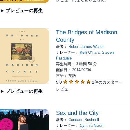
レビューはまだありません。
プレビューの再生
The Bridges of Madison
County
著者：
Robert James Waller
ナレーター：
Kelli O'Hara
,
Steven
Pasquale
再生時間： 3 時間 50 分
配信日： 2014/02/04
言語： 英語
5.0
2件のカスタマー
レビュー
プレビューの再生
Sex and the City
著者：
Candace Bushnell
ナレーター：
Cynthia Nixon