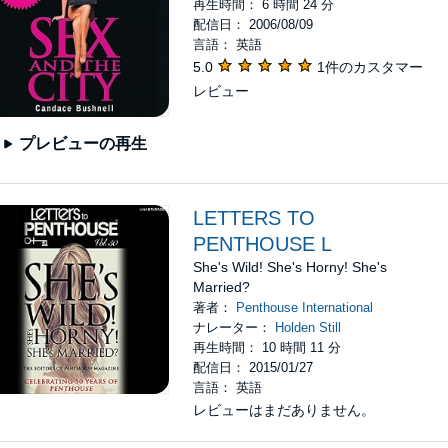
再生時間： 6 時間 24 分
配信日： 2006/08/09
言語： 英語
5.0
1件のカスタマー
レビュー
プレビューの再生
LETTERS TO
PENTHOUSE L
She's Wild! She's Horny! She's
Married?
著者：
Penthouse International
ナレーター：
Holden Still
再生時間： 10 時間 11 分
配信日： 2015/01/27
言語： 英語
レビューはまだありません。