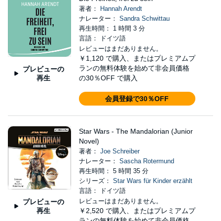
著者：
Hannah Arendt
ナレーター：
Sandra Schwittau
再生時間： 1 時間 3 分
言語： ドイツ語
レビューはまだありません。
￥1,120
で購入、またはプレミアムプ
ランの無料体験を始めて非会員価格
プレビューの
再生
の30％OFF で購入
会員登録で30％OFF
Star Wars - The Mandalorian (Junior
Novel)
著者：
Joe Schreiber
ナレーター：
Sascha Rotermund
再生時間： 5 時間 35 分
シリーズ：
Star Wars für Kinder erzählt
言語： ドイツ語
レビューはまだありません。
プレビューの
再生
￥2,520
で購入、またはプレミアムプ
ランの無料体験を始めて非会員価格