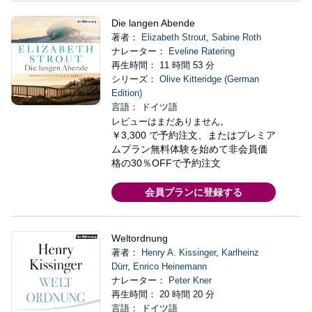
Die langen Abende
著者：
Elizabeth Strout
,
Sabine Roth
ナレーター：
Eveline Ratering
再生時間： 11 時間 53 分
シリーズ：
Olive Kitteridge (German
Edition)
言語： ドイツ語
レビューはまだありません。
￥3,300
で予約注文、またはプレミア
ムプラン無料体験を始めて非会員価
格の30％OFFで予約注文
会員プランに登録する
Weltordnung
著者：
Henry A. Kissinger
,
Karlheinz
Dürr
,
Enrico Heinemann
ナレーター：
Peter Kner
再生時間： 20 時間 20 分
言語： ドイツ語