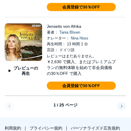
会員登録で30％OFF
Jenseits von Afrika
著者：
Tania Blixen
ナレーター：
Nina Hoss
再生時間： 13 時間 1 分
言語： ドイツ語
レビューはまだありません。
￥2,630
で購入、またはプレミアムプ
ランの無料体験を始めて非会員価格
プレビューの
再生
の30％OFF で購入
会員登録で30％OFF
1 / 25 ページ
戻る
次へ
利用規約
プライバシー規約
パーソナライズド広告規約