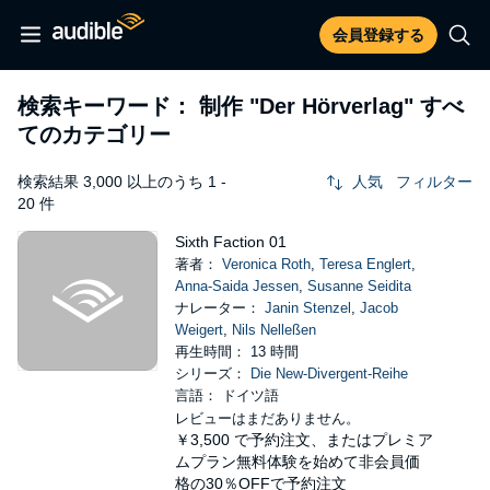
会員登録する
検索キーワード： 制作
"Der Hörverlag"
すべ
てのカテゴリー
検索結果 3,000 以上のうち 1 -
人気
フィルター
20 件
Sixth Faction 01
著者：
Veronica Roth
,
Teresa Englert
,
Anna-Saida Jessen
,
Susanne Seidita
ナレーター：
Janin Stenzel
,
Jacob
Weigert
,
Nils Nelleßen
再生時間： 13 時間
シリーズ：
Die New-Divergent-Reihe
言語： ドイツ語
レビューはまだありません。
￥3,500
で予約注文、またはプレミア
ムプラン無料体験を始めて非会員価
格の30％OFFで予約注文