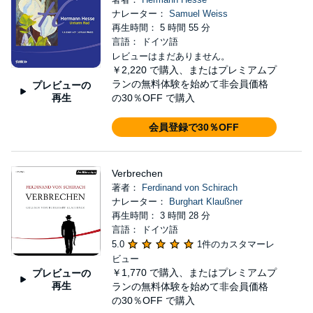
ナレーター：
Samuel Weiss
再生時間： 5 時間 55 分
言語： ドイツ語
レビューはまだありません。
￥2,220
で購入、またはプレミアムプ
ランの無料体験を始めて非会員価格
プレビューの
再生
の30％OFF で購入
会員登録で30％OFF
Verbrechen
著者：
Ferdinand von Schirach
ナレーター：
Burghart Klaußner
再生時間： 3 時間 28 分
言語： ドイツ語
5.0
1件のカスタマーレ
ビュー
￥1,770
で購入、またはプレミアムプ
プレビューの
再生
ランの無料体験を始めて非会員価格
の30％OFF で購入