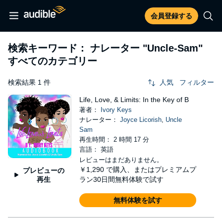
会員登録する
検索キーワード： ナレーター
"Uncle-Sam"
すべてのカテゴリー
検索結果 1 件
人気
フィルター
Life, Love, & Limits: In the Key of B
著者：
Ivory Keys
ナレーター：
Joyce Licorish
,
Uncle
Sam
再生時間： 2 時間 17 分
言語： 英語
レビューはまだありません。
￥1,290
で購入、またはプレミアムプ
プレビューの
再生
ラン30日間無料体験で試す
無料体験を試す