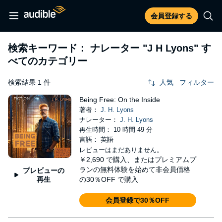
会員登録する
検索キーワード： ナレーター
"J H Lyons"
す
べてのカテゴリー
検索結果 1 件
人気
フィルター
Being Free: On the Inside
著者：
J. H. Lyons
ナレーター：
J. H. Lyons
再生時間： 10 時間 49 分
言語： 英語
レビューはまだありません。
￥2,690
で購入、またはプレミアムプ
ランの無料体験を始めて非会員価格
プレビューの
再生
の30％OFF で購入
会員登録で30％OFF