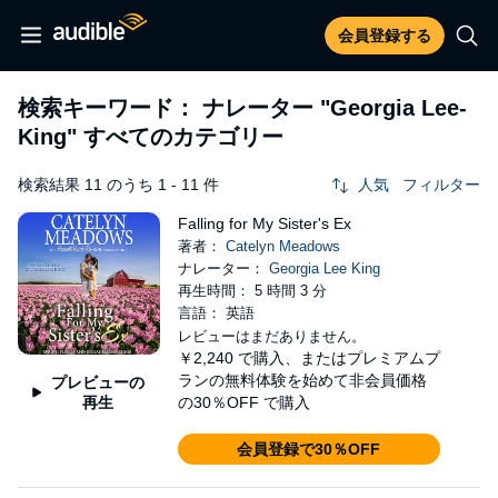
会員登録する
検索キーワード： ナレーター
"Georgia Lee-
King"
すべてのカテゴリー
検索結果 11 のうち 1 - 11 件
人気
フィルター
Falling for My Sister's Ex
著者：
Catelyn Meadows
ナレーター：
Georgia Lee King
再生時間： 5 時間 3 分
言語： 英語
レビューはまだありません。
￥2,240
で購入、またはプレミアムプ
ランの無料体験を始めて非会員価格
プレビューの
再生
の30％OFF で購入
会員登録で30％OFF