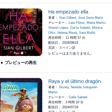
Ha empezado ella
著者：
Sian Gilbert
,
José Serra Marín
ナレーター：
Laia Flórez
,
Marta Martín
,
Sharon López
,
Gal·la Sabaté
,
Mónica
Ortíz
,
Helena Roura
,
Sara Muñiz
再生時間： 11 時間 57 分
配信日： 2024/08/15
言語： スペイン語
レビューはまだありません。
プレビューの再生
Raya y el último dragón
著者：
Disney
,
Nereida Sologuren
Martín
ナレーター：
Galla Sabaté
再生時間： 3 時間 10 分
配信日： 2024/07/19