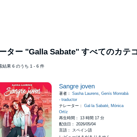
レーター
"Galla Sabate"
すべてのカテ
結果 6 のうち 1 - 6 件
Sangre joven
著者：
Sasha Laurens
,
Genís Monrabà
- traductor
ナレーター：
Gal·la Sabaté
,
Mónica
Ortíz
再生時間： 13 時間 17 分
配信日： 2026/05/04
言語： スペイン語