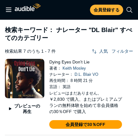
会員登録する
検索キーワード： ナレーター
"DL Blair"
すべ
てのカテゴリー
検索結果 7 のうち 1 - 7 件
人気
フィルター
Dying Eyes Don't Lie
著者：
Keith Mosley
ナレーター：
D.L. Blair VO
再生時間： 8 時間 21 分
言語： 英語
レビューはまだありません。
￥2,830
で購入、またはプレミアムプ
ランの無料体験を始めて非会員価格
プレビューの
再生
の30％OFF で購入
会員登録で30％OFF