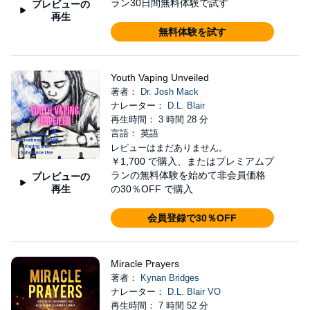
ラン30日間無料体験で試す
プレビューの
再生
無料体験を試す
Youth Vaping Unveiled
著者：
Dr. Josh Mack
ナレーター：
D.L. Blair
再生時間： 3 時間 28 分
言語： 英語
レビューはまだありません。
￥1,700
で購入、またはプレミアムプ
ランの無料体験を始めて非会員価格
プレビューの
再生
の30％OFF で購入
会員登録で30％OFF
Miracle Prayers
著者：
Kynan Bridges
ナレーター：
D.L. Blair VO
再生時間： 7 時間 52 分