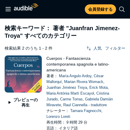
会員登録する
検索キーワード： 著者
"Juanfran Jimenez-
Troya"
すべてのカテゴリー
検索結果 2 のうち 1 - 2 件
人気
フィルター
Cuerpos - Fantascienza
contemporanea spagnola e latino-
americana
著者：
María Angulo Ardoy
,
César
Mallorquí
,
Marian Rivera Womack
,
Juanfran Jiménez Troya
,
Erick Mota
,
Maria Antònia Martì Escayol
,
Cristina
Jurado
,
Carme Torras
,
Gabriela Damián
プレビューの
再生
Miravete
,
Raul Ciannella - traduttore
ナレーター：
Tamara Fagnocchi
,
Lorenzo Loreti
再生時間： 9 時間 29 分
言語： イタリア語