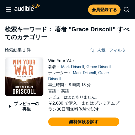
会員登録する
検索キーワード： 著者
"Grace Driscoll"
すべ
てのカテゴリー
検索結果 1 件
人気
フィルター
Win Your War
著者：
Mark Driscoll
,
Grace Driscoll
ナレーター：
Mark Driscoll
,
Grace
Driscoll
再生時間： 9 時間 18 分
言語： 英語
レビューはまだありません。
￥2,680
で購入、またはプレミアムプ
プレビューの
再生
ラン30日間無料体験で試す
無料体験を試す