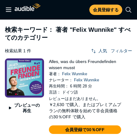
会員登録する
検索キーワード： 著者
"Felix Wunnike"
すべ
てのカテゴリー
検索結果 1 件
人気
フィルター
Alles, was du übers Freundefinden
wissen musst
著者：
Felix Wunnike
ナレーター：
Felix Wunnike
再生時間： 6 時間 28 分
言語： ドイツ語
レビューはまだありません。
￥2,630
で購入、またはプレミアムプ
プレビューの
再生
ランの無料体験を始めて非会員価格
の30％OFF で購入
会員登録で30％OFF