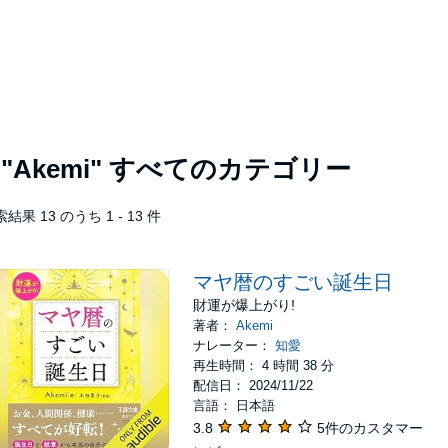
者
"Akemi"
すべてのカテゴリー
結果 13 のうち 1 - 13 件
マヤ暦のすごい誕生日
財運が爆上がり!
著者：
Akemi
ナレーター：
知愛
再生時間： 4 時間 38 分
配信日： 2024/11/22
言語： 日本語
3.8
5件のカスタマー