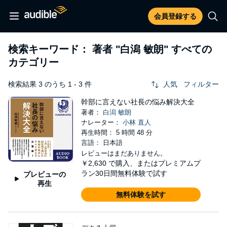
会員登録する
検索キーワード： 著者
"白潟 敏朗"
すべての
カテゴリー
検索結果 3 のうち 1 - 3 件
人気
フィルター
幹部に言えない社長の悩み解決大全
著者：
白潟 敏朗
ナレーター：
小林 直人
再生時間： 5 時間 48 分
言語： 日本語
レビューはまだありません。
￥2,630
で購入、またはプレミアムプ
ラン30日間無料体験で試す
プレビューの
再生
無料体験を試す