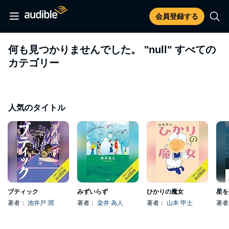
会員登録する
何も見つかりませんでした。
"null"
すべての
カテゴリー
人気のタイトル
ブティック
みずいらず
ひかりの魔女
星を
著者：
池井戸 潤
著者：
染井 為人
著者：
山本 甲士
著