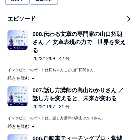
からマイノリティーとして育ち、数多くの転校、転居、転社、海
外居住と変化の多い人生を歩んできた体験や通訳経験から、あら
ゆる境界を超え、世界のヒト・コト・モノを横断的に繋げること
エピソード
を得意とする。関係者全体にベネフィットを価値提供するバウン
ダリー・スパナーとして活躍。 企業・個人の本気の想いを引き出
し、形にする企画〜運営を支援。関わる人々がさらなる一歩踏み
008.伝わる文章の専門家の山口拓朗
出し、実現する勇気を与え続けている。
さん ／ 文章表現の力で 世界を変え
https://note.com/vieraworldcafe
る
2022/12/09 · 42 分
インタビューのゲストは拓ちゃんこと山口拓朗さん。
続きを読む
伝える力【話す・書く】研究所所長／山口拓朗ライティングサロン主
宰。
出版社で編集者・記者を務めたのちライター＆インタビュアーとして独
007.話し方講師の高山ゆかりさん ／
立。26年間で3,600件以上の取材・執筆歴があり、著書は27冊、中国・
話し方を変えると、未来が変わる
韓国・台湾向けの翻訳も合わせると50冊を超えている、伝わる文章の
専門家。
2022/11/07 · 31 分
これだけ多く執筆をされているので、てっきり文章作成をこよなく愛し
ているかと思ったら、文章とはツールに過ぎない、とおっしゃる。文章
インタビューのゲストは、話し方講師の高山ゆかりさん。
とは表現するための手段で、伝えたい想いを届けるコミュニケーション
続きを読む
PodcastとVoicyで「話し方」のハナシを配信されており、Podcastは
の一つだと。
2019年必聴Podcastトップ新番組の1つにノミネートされるなど大人気
山口拓朗さんの伝わる文章に向き合っているお話を聞くことで、なぜ彼
番組。
006.自転車ティーチングプロ・堂城