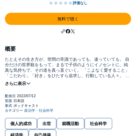
無料で聴く
概要
たとえその生き方が、世間の常識であっても、違っていても。 自
分だけの世界観をもって、まるで子供のようにイノセントに、純
真な気持ちで、その道を真っ直ぐいく。 「こよなく愛すること」
「こだわり」「好き」をひたすら追求し、行動している人々。 こ
の番組では、その突出した偏愛力が世界を変えるのではと感じさ
せる、そんな人々をインタビューしたり、関連するエピソードを
紹介します。偏愛力を持った方々は、心の底から溢れる、愛のこ
もった想いを持っています。その本質部分をお節介ながらも、多
くの人に届けたくて仕方がないのです。 同時に、リスナーの皆さ
んが、自分の「こよなく愛すること」「こだわり」「好き」に気
づき、「私もありのままの自分でいいんだ」「本気の想いそのま
まで羽ばたいていいんだ」と、一歩踏み出すきっかけになるよう
個人的成功
出世
就職活動
社会科学
な番組にしていくことが私の願いです。 インタビュアー 稲垣ヴ
ィエラ プロフィール： 人々・サービスの唯一無二の価値を引き
経済学
自己啓発
出し、音声で伝えるコミュニケーター。インタビュアー。 幼少期