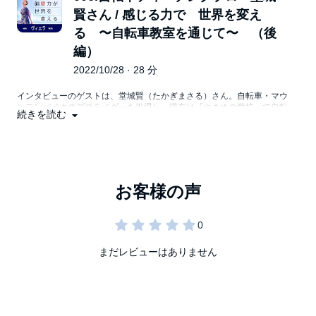
の文章が人の心を動かすのか、その秘訣がわかりました。拓ちゃんの本
素敵な笑顔と声でインタビューに応じて頂き、人気な理由がわかった。
賢さん / 感じる力で 世界を変え
は○○○○ーだということが！
る 〜自転車教室を通じて〜 （後
「話し方で悩んでいる方を一人でも減らしたい！！」と熱い想いがあ
一人でも多くの人に自信を持ってもらいたい、（本人が望む）変化を遂
る。
げてもらいたい
編）
「『話し方』は才能ではなく、トレーニングで誰でも上達するもので
そんな想いを持って、文章の書き方を多くの人に伝えておられます。
す」と言う高山さん。
2022/10/28 · 28 分
どうしてそこまで熱い想いがあるのか、是非エピソードをお聴きくださ
今でこそ、話し方講師として活躍されているが、それまでの歩みは、順
い。
インタビューのゲストは、堂城賢（たかぎまさる）さん。自転車・マウ
風満帆なでもなければ、アナウンサーになるのも一苦労、そして、講師
山口拓朗さんのホームページ
ンテンバイクのプロライダーを引退し、現在は『やまめの学校』で自転
となった今でも話し方に悩むことがあると、素直に話してくださった。
続きを読む
http://yamaguchi-takuro.com/
車ティーチングプロとして活動されている。
そんな方だから、目の前の人に関わる姿は本気だし、魅力的なのだなと
最新刊：マネするだけで「文章がうまい」と思われる言葉を１冊にまと
感じた。
大自然に抱かれた長野県安曇野市で、自転車の乗り方を教えるというユ
めてみた
ニークな職業のまさるさん。
＜言葉は人の人生に影響を与える＞という話も興味深かった。
https://www.amazon.co.jp/dp/B0BG22F4MF
乗り方を教え始めたきっかけから、ここまで来た道のり、
『自分の好きや想いを言語化するのは難しい！』というお悩みをお持ち
インタビュアー・VieraのNoteブログ
そして、継続し続けている裏にはどんな想いがあるのかをうかがいまし
の方。
https://note.com/vieraworldcafe/n/n50b8390660d7
た。
どうしたらより良い言語化が出来るのかをご自身の経験からお話しして
自転車の乗り方って教わったことありますか？
くださり、とても役に立つのでは？と思った。
バランスはとるものではなく、とれるもの だとか。
今後は話し方が実践できる本の出版してみたいと、さらに多くの人の話
世間がどう教えてるとか、流行っているとかに流されず
し方が上達することへの想いはとまらない。
最も大事だと身体を持って今ここ感じていることを、あるがままに、伝
えるという姿勢がとても伝わってきました。
まだレビューはありません
PodcastやVoicyの番組がもっと面白くしたい！とのことで、アイディ
アがある方は、ぜひ、高山ゆかりさんの番組宛にメッセージを！
自転車のプロなので、自転車を愛してやまないのかと思いきや・・・
本も出版されているので、ものを書くのもお好きなのかと思いき
Podcast版「話し方のハナシ」
や・・・
https://podcasts.apple.com/jp/podcast/id1471080074
意外なエピソードが飛び出し、ユーモアたっぷりなお話から