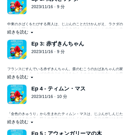
2023/11/16 · 9 分
中東のさばくをたびする商人は、じぶんのことだけかんがえ、ラクダの
きもちを聞こうとしない。つかれたラクダは、小さなテントの中に、大
続きを読む
きな体をモゾモゾともぐりこませる。
Ep 3: 赤ずきんちゃん
2023/11/16 · 9 分
フランスにすんでいる赤ずきんちゃん。森のむこうのおばあちゃんの家
へ行くとちゅう、カゴの中のごちそうをねらうオオカミに出会い、お母
続きを読む
さんの言いつけをやぶってしまう。
Ep 4 - ティムン・マス
2023/11/16 · 10 分
「金色のきゅうり」から生まれたティムン・マスは、じぶんがしんじた
ことをする女の子。巨人の弟子にはなりたくないと、自分の庭にはまほ
続きを読む
うがあるようにみせる。
Ep 5 : アウォンガリーマの木