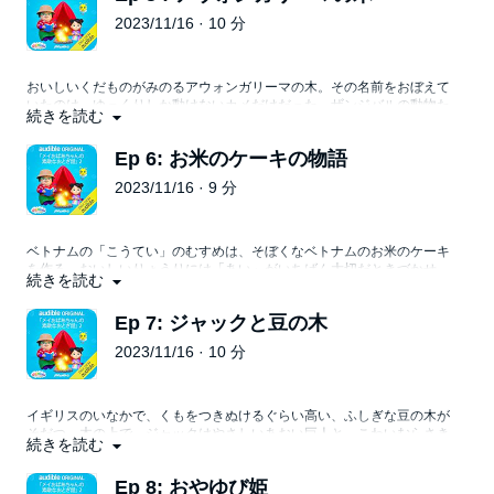
2023/11/16 · 10 分
おいしいくだものがみのるアウォンガリーマの木。その名前をおぼえて
いたのは、ゆっくりしか動けないカメだけだった。ザンジバルの動物た
続きを読む
ちは、時間をかけるのはいいことだと気がつく。
Ep 6: お米のケーキの物語
2023/11/16 · 9 分
ベトナムの「こうてい」のむすめは、そぼくなベトナムのお米のケーキ
を作る。おいしいりょうりには「あい」がいちばん大切だときづかせ
続きを読む
る。
Ep 7: ジャックと豆の木
2023/11/16 · 10 分
イギリスのいなかで、くもをつきぬけるぐらい高い、ふしぎな豆の木が
そだつ。木の上で、ジャックはやさしいあおい巨人と、こわいむらさき
続きを読む
の巨人にであう。
Ep 8: おやゆび姫